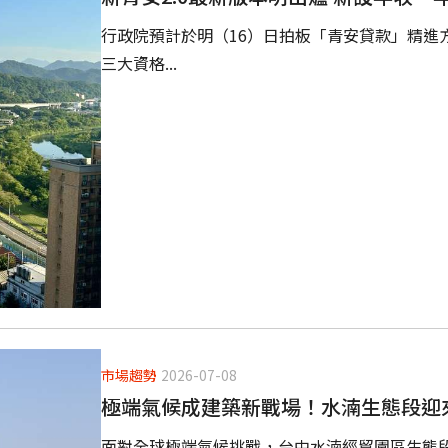
行政院預計於明（16）日拍板「青安貸款」精進
三大資格...
市場趨勢
2026-07-08
極端氣候成建築新戰場！水湳生態段迎
面對全球極端氣候挑戰，台中水湳經貿園區生態