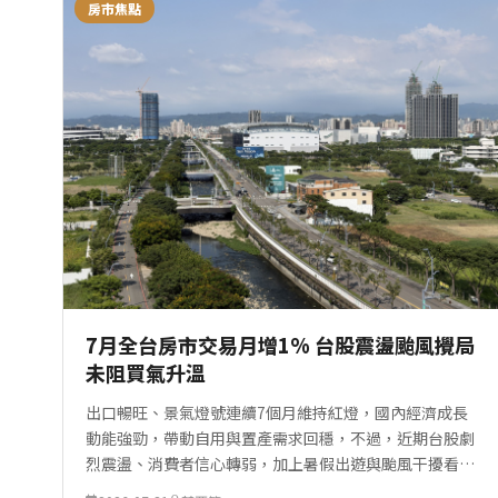
房市焦點
7月全台房市交易月增1% 台股震盪颱風攪局
未阻買氣升溫
出口暢旺、景氣燈號連續7個月維持紅燈，國內經濟成長
動能強勁，帶動自用與置產需求回穩，不過，近期台股劇
烈震盪、消費者信心轉弱，加上暑假出遊與颱風干擾看屋
行程等因素影響，7月全台房市交易量僅呈現微幅增長。