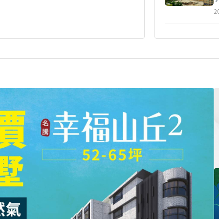
2
2
2