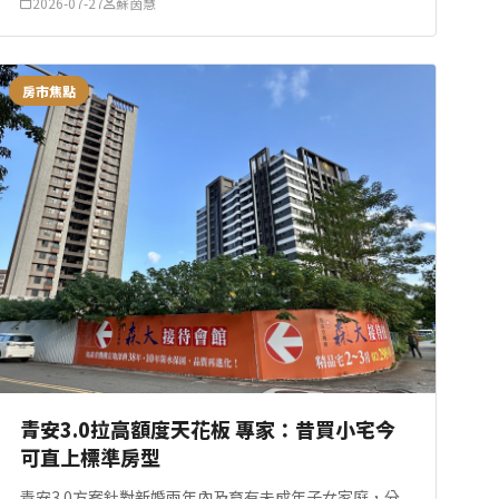
2026-07-27
蘇茵慧
環境下，南部表現相對抗跌，...
房市焦點
青安3.0拉高額度天花板 專家：昔買小宅今
可直上標準房型
青安3.0方案針對新婚兩年內及育有未成年子女家庭，分