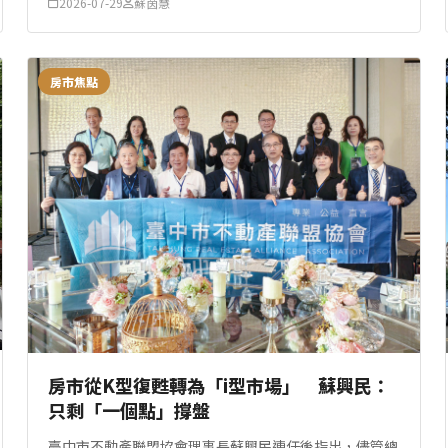
2026-07-29
蘇茵慧
館「禾楓水舍」，於去年12月31日以總...
房市焦點
房市從K型復甦轉為「i型市場」 蘇興民：
只剩「一個點」撐盤
臺中市不動產聯盟協會理事長蘇興民連任後指出，儘管總