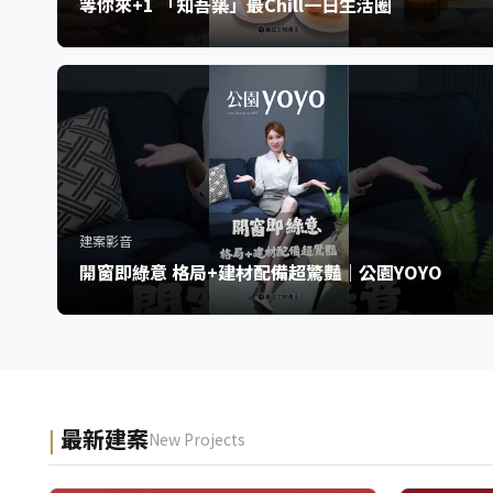
等你來+1 「知吾築」最Chill一日生活圈
建案影音
開窗即綠意 格局+建材配備超驚豔｜公園YOYO
最新建案
New Projects