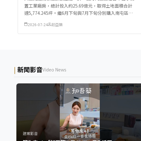
置工業廠房，總計投入約25.69億元，取得土地面積合計
達5,774.245坪。繼6月下旬與7月下旬分別購入南屯區廠
房後，最新一筆交易為斥資13.8億元買下西屯區協成段土
2026-07-24
莊亞築
地與建物。由於中部工業...
新聞影音
Video News
建案影音