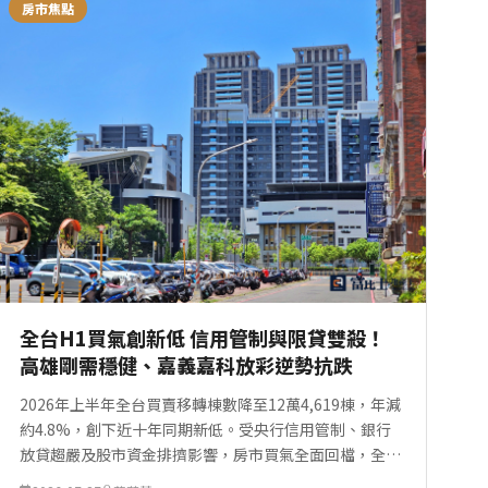
房市焦點
全台H1買氣創新低 信用管制與限貸雙殺！
高雄剛需穩健、嘉義嘉科放彩逆勢抗跌
2026年上半年全台買賣移轉棟數降至12萬4,619棟，年減
約4.8%，創下近十年同期新低。受央行信用管制、銀行
放貸趨嚴及股市資金排擠影響，房市買氣全面回檔，全年
移轉棟數恐面臨26萬棟保衛戰。在多數縣市交易量下滑的