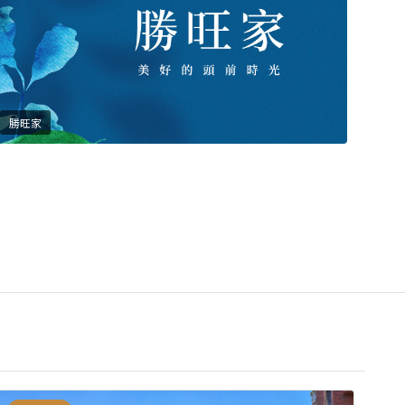
知吾築
勝旺家