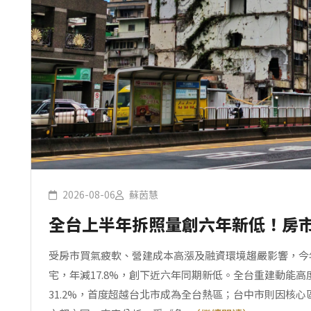
2026-08-06
蘇茵慧
全台上半年拆照量創六年新低！房
受房市買氣疲軟、營建成本高漲及融資環境趨嚴影響，今年
宅，年減17.8%，創下近六年同期新低。全台重建動能
31.2%，首度超越台北市成為全台熱區；台中市則因核心