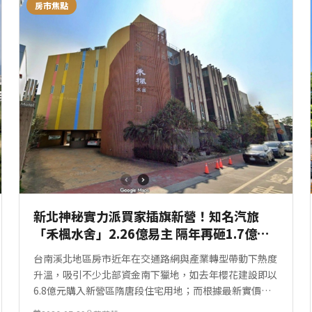
房市焦點
新北神秘實力派買家插旗新營！知名汽旅
「禾楓水舍」2.26億易主 隔年再砸1.7億買
下舊市場
台南溪北地區房市近年在交通路網與產業轉型帶動下熱度
升溫，吸引不少北部資金南下獵地，如去年櫻花建設即以
6.8億元購入新營區隋唐段住宅用地；而根據最新實價登
錄資料顯示，位於台南市新營區長榮路二段的知名汽車旅