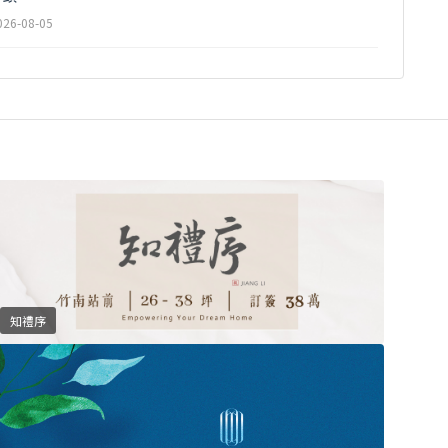
026-08-05
市場趨勢
水湳轉運中心啟用！「七轉七接」串起千億投資量能
026-08-05
市場趨勢
公園首排一地難求 豪宅聚落沿綠地版圖擴張
026-08-04
知禮序