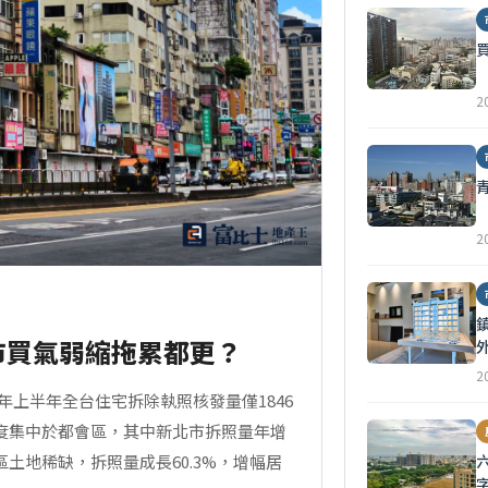
2
2
市買氣弱縮拖累都更？
2
上半年全台住宅拆除執照核發量僅1846
高度集中於都會區，其中新北市拆照量年增
區土地稀缺，拆照量成長60.3%，增幅居