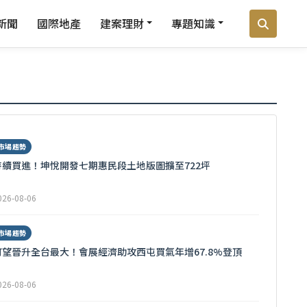
新聞
國際地產
建案理財
專題知識
市場趨勢
持續買進！坤悅開發七期惠民段土地版圖擴至722坪
026-08-06
市場趨勢
可望晉升全台最大！會展經濟助攻西屯買氣年增67.8%登頂
026-08-06