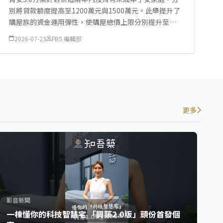
別將貸款額度提高至1200萬元與1500萬元。此舉提升了
購屋族的資金運用彈性，使購屋總價上限分別提升至
1500萬元及1875萬元，讓原本受限於預算只能選擇小宅
2026-07-23
FBS 編輯部
的家庭，有機會直接選購標準2房...
更多
影音新聞
一棟懂你的科技智慧宅 「興築2.0版」頭份首發個