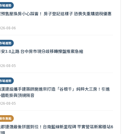
市場趨勢
買預售屋換房小心踩雷！ 房子登記這樣子 恐喪失重購退稅優惠
026-08-06
市場趨勢
青安3.0上路 台中房市現分歧移轉撐盤推案急縮
026-08-05
市場趨勢
鎮漢建設攜手建築師施進宗打造「谷根千」純粹大三房！引進
外牆乾掛與頂規隔音
026-08-05
房市焦點
六都捷運最後拼圖到位！台南藍線新里程碑 平實營區新案穩站6
字頭