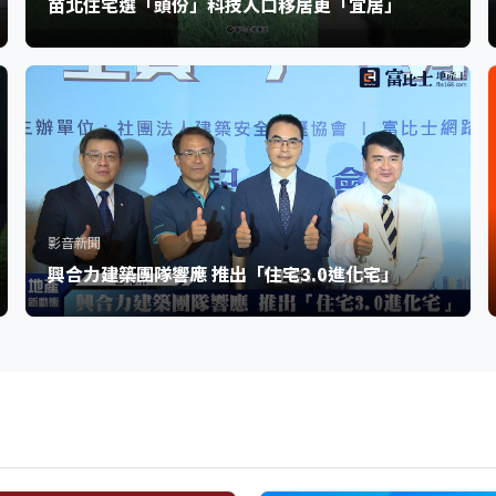
苗北住宅選「頭份」科技人口移居更「宜居」
影音新聞
興合力建築團隊響應 推出「住宅3.0進化宅」