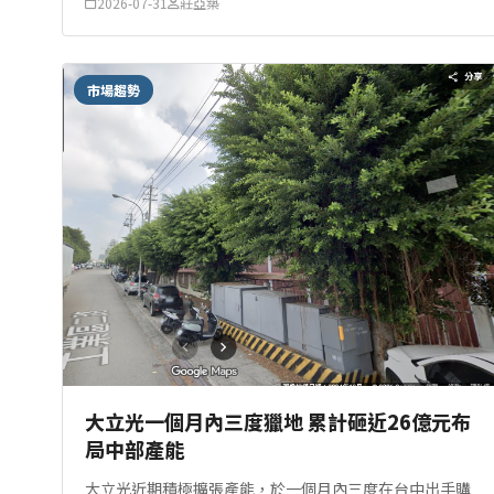
2026-07-31
莊亞築
市場趨勢
大立光一個月內三度獵地 累計砸近26億元布
局中部產能
大立光近期積極擴張產能，於一個月內三度在台中出手購