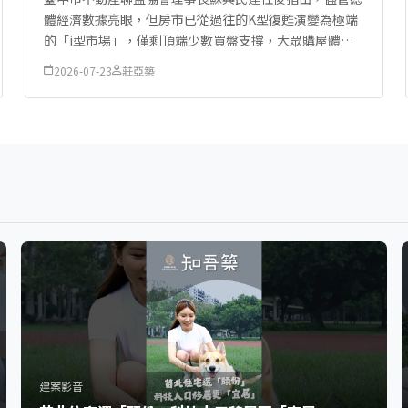
體經濟數據亮眼，但房市已從過往的K型復甦演變為極端
的「i型市場」，僅剩頂端少數買盤支撐，大眾購屋體感
與經濟成長嚴重脫節，金融機構在執行央行信用管制時，
2026-07-23
莊亞築
因核貸條件嚴苛導致基層購屋族受創，資金運...
建案影音