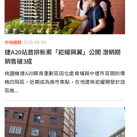
市場趨勢
2026-08-04
捷A20站首排新案「崧耀興翼」公開 潛銷期
銷售破3成
桃園機捷A20興南重劃區因位處青埔與中壢市區間的價
格凹陷區，近期成為房市焦點，在地建商崧耀開發於該
區推...