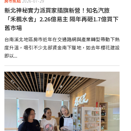
房市焦點
2026-07-29
新北神秘實力派買家插旗新營！知名汽旅
「禾楓水舍」2.26億易主 隔年再砸1.7億買下
舊市場
台南溪北地區房市近年在交通路網與產業轉型帶動下熱
度升溫，吸引不少北部資金南下獵地，如去年櫻花建設
即以...