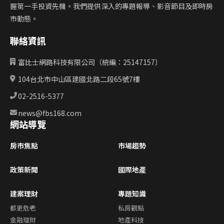
握第一手投資先機。我們提供深入的專題報導、影音節目及即時房
市動態。
聯絡資訊
富比士網路科技有限公司（統編：25147157）
104台北市中山區建國北路二段65號7樓
02-2516-5377
news@fbs168.com
網站導覽
房市焦點
市場趨勢
政策新聞
國際地產
建案理財
專題知識
都更危老
私房觀點
金融理財
地產科技