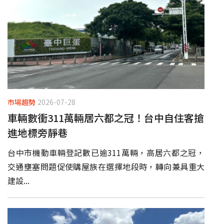
市場趨勢
2026-07-28
車輛數衝311萬輛居六都之冠！台中自住客搶
進地標旁靜巷
台中市機動車輛登記數已逾311萬輛，高居六都之冠，
交通壅塞問題促使購屋族在選擇地段時，轉向兼具重大
建設...