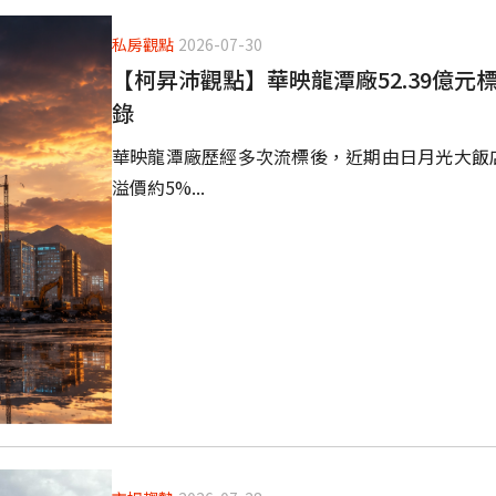
私房觀點
2026-07-30
【柯昇沛觀點】華映龍潭廠52.39億元
錄
華映龍潭廠歷經多次流標後，近期由日月光大飯店
溢價約5%...