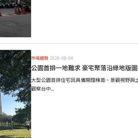
市場趨勢
2026-08-04
公園首排一地難求 豪宅聚落沿綠地版圖
大型公園首排住宅因具備開闊棟距、景觀視野與
觀察台中...