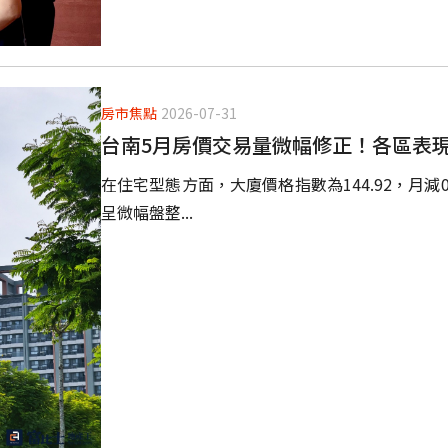
房市焦點
2026-07-31
台南5月房價交易量微幅修正！各區表
在住宅型態方面，大廈價格指數為144.92，月減0.
呈微幅盤整...