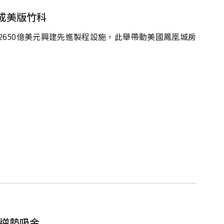
成美版竹科
650億美元興建先進製程設施，此舉帶動美國鳳凰城房
場逆勢吸金