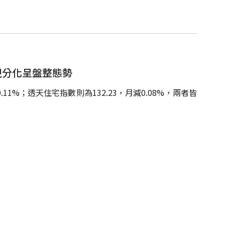
現分化呈盤整態勢
11%；透天住宅指數則為132.23，月減0.08%，兩者皆