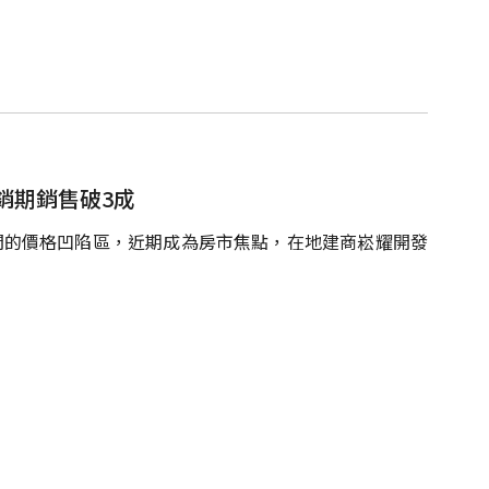
銷期銷售破3成
間的價格凹陷區，近期成為房市焦點，在地建商崧耀開發