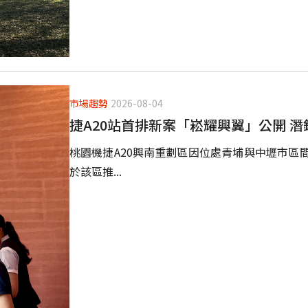
市場趨勢
2026-08-04
捷A20站首排新案「崧耀興翼」公開 潛
桃園機捷A20興南重劃區因位處青埔與中壢市區
於該區推...