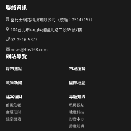
聯絡資訊
富比士網路科技有限公司（統編：25147157）
104台北市中山區建國北路二段65號7樓
02-2516-5377
news@fbs168.com
網站導覽
房市焦點
市場趨勢
政策新聞
國際地產
建案理財
專題知識
都更危老
私房觀點
金融理財
地產科技
建案開箱
影音中心
房產知識