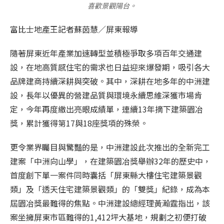
喜歡景觀陽台。
富比士地產王記者蘇茵慧／屏東報導
隨著屏東近年產業加速轉型並積極爭取多項百年交通建
設，在地高質感住宅的需求也日益迎來爆發期，吸引各大
品牌建商持續深耕與突破。其中，深耕在地多年的中洲建
設，長年以優異的營建品質與環境永續思維深獲市場肯
定，今年再度繳出亮眼成績單，連續
13
年摘下建築園冶
獎，累計獲得第
17
與
18
座獎項的殊榮。
更令業界矚目與驚豔的是，中洲建設此次推出的全新完工
建案「中洲向山學」，在建築園冶獎舉辦
32
年的歷史中，
首度創下單一案件同時囊括「屏東縣大樓住宅建築景觀
類」及「透天住宅建築景觀類」的「雙獎」紀錄，成為本
屆園冶獎最難得的焦點。中洲建設總經理黃瀚霆指出，該
案坐擁屏東市區難得的
1,412
坪大基地，規劃之初便打破