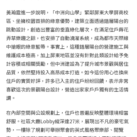
黃瀚霆進一步說明，「中洲向山學」緊鄰屏東大學屏商校
區、坐擁校園首排的綠意優勢，建築立面透過錯層陽台的
跳動設計，創造出豐富的垂直綠化層次，在滿足住戶蒔花
弄草樂趣之餘，也安排了自動澆灌系統，成為都市天際線
中搶眼的綠意藍帶。事實上，這種錯層陽台的營建施工與
維護成本極高，加上屏東地區並沒有針對此類設計給予免
計容積或相關獎勵，但中洲建設為了提升城市景觀與居住
品質，依然堅持投入高昂成本打造。如今這份用心也換來
住戶的實質好評，許多已入主的住戶紛紛回饋，表示非常
喜歡這次的景觀陽台設計，營造出家家戶戶獨有的生活情
調。
在內部空間與公設規劃上，住戶也普遍反映整體環境相當
舒服。社區大廳
Lobby
縱深達
27
米，展現出不凡的豪宅氣
勢，一樓除了規劃可舉辦聚會的英式風格聚樂部、閱覽