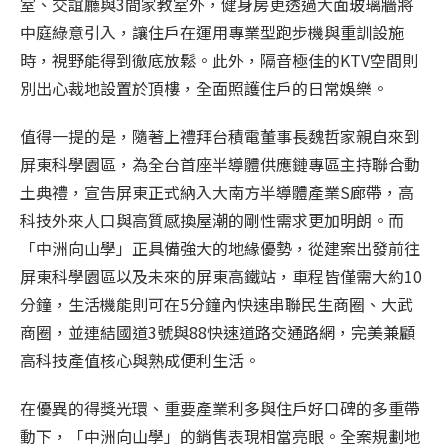
室、交誼廳與
3
間家教室外，健身房更透過大面玻璃牆將
中庭綠意引入，讓住戶在運用專業型跑步機與重訓設施
時，視野能得到徹底放鬆。此外，隔音極佳的
KTV
空間則
別出心裁地設置於頂樓，全面照護住戶的日常娛樂。
值得一提的是，隨著上禮拜台積電董事長魏哲家親自來到
屏東科學園區，為全台首座半導體供應鏈專區主持聯合動
土典禮，宣告屏東正式納入大南方半導體產業
S
廊帶，高
科技外來人口與高質感換屋潮的剛性需求更加明朗。而
「中洲向山學」正具備強大的地緣優勢，從建案出發前往
屏東科學園區以及未來的屏東高鐵站，車程皆僅需大約
10
分鐘，生活機能則可在
5
分鐘內快速串聯民生商圈、大武
商圈，並連結國道
3
號與
88
快速道路交通路網，完美兼顧
高科技產值核心與熟成便利生活。
在優異的得獎光環、重要產業利多與住戶好口碑的多重帶
動下，「中洲向山學」的銷售表現相當亮眼。全案規劃地