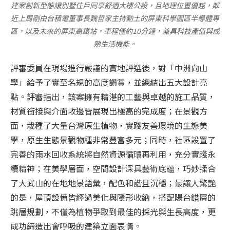
建案創新型態讓別墅住戶同享舒適大樓公設，且地理位置優越，鄰
近上周剛由台積電董事長魏哲家主持動土的屏東科學園區半導體專
區，以及未來的屏東高鐵站，車程僅約10分鐘，兼具科技產值與成
熟生活機能。
評審委員在現場進行嚴謹的實地評選後，對「中洲向山
學」給予了實至名規的高度讚賞，並總結出五大設計亮
點。評審指出，該案擁有精湛的工藝與卓越的施工品質，
材質銜接與介面收邊皆展現出極高的完成度；在景觀方
面，栽種了大量台灣原生植物，實踐友善環境的生態美
學，原生生態景觀物種非常豐富多元；同時，社區設置了
完善的雨水回收系統將自然資源循環再利用，充分實踐永
續精神；在美學層面，空間設計深具藝術底蘊，巧妙揉合
了大武山的在地地景語彙，配色和諧且沉穩；最讓人驚艷
的是，屋頂設備皆經過美化與隱形收納，搭配陽台錯層的
跳層規劃，不僅為植物爭取到最佳的採光與生長高度，更
成功締造出會呼吸的建築立面表情。