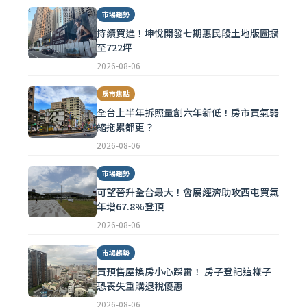
市場趨勢
持續買進！坤悅開發七期惠民段土地版圖擴
至722坪
2026-08-06
房市焦點
全台上半年拆照量創六年新低！房市買氣弱
縮拖累都更？
2026-08-06
市場趨勢
可望晉升全台最大！會展經濟助攻西屯買氣
年增67.8%登頂
2026-08-06
市場趨勢
買預售屋換房小心踩雷！ 房子登記這樣子
恐喪失重購退稅優惠
2026-08-06