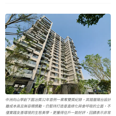
中洲向山學創下園冶獎32年首例一案奪雙獎紀錄，其錯層陽台設計
雖成本高且無容積獎勵，仍堅持打造垂直綠化與會呼吸的立面，不
僅實踐友善環境的生態美學，更獲得住戶一致好評，回饋表示非常