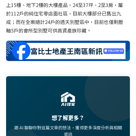
上
15
樓、地下
2
樓的大樓產品，
24
至
37
坪、
2
至
3
房，屬
於
112
戶的純住宅零店面社區，目前大樓部分已售出九
成；而在全案總計
24
戶的透天別墅區中，目前也僅剩壓
軸
5
戶的會所型別墅可供高資產族珍藏。
想了解更多？
跟 AI 聊聊你對這篇文章的想法，獲得更多深度分析與相關
資訊