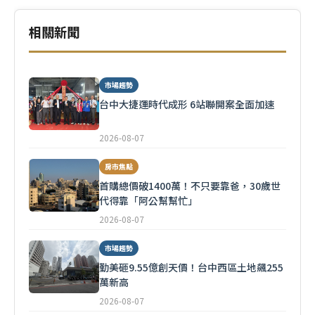
相關新聞
市場趨勢
台中大捷運時代成形 6站聯開案全面加速
2026-08-07
房市焦點
首購總價破1400萬！不只要靠爸，30歲世
代得靠「阿公幫幫忙」
2026-08-07
市場趨勢
勤美砸9.55億創天價！台中西區土地飆255
萬新高
2026-08-07