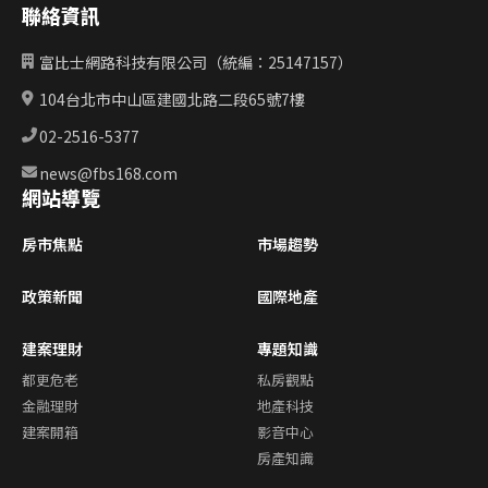
聯絡資訊
富比士網路科技有限公司（統編：25147157）
104台北市中山區建國北路二段65號7樓
02-2516-5377
news@fbs168.com
網站導覽
房市焦點
市場趨勢
政策新聞
國際地產
建案理財
專題知識
都更危老
私房觀點
金融理財
地產科技
建案開箱
影音中心
房產知識