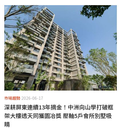
市場趨勢
2026-06-17
深耕屏東連續13年摘金！中洲向山學打破框
架大樓透天同獲園冶獎 壓軸5戶會所別墅吸
睛