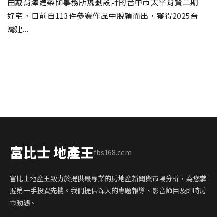
由戴育澤建築師事務所規劃設計的台中市太平育賢二期
好宅，日前自113件參賽作品中脫穎而出，獲得2025台
灣建...
富比士 地產王
fbs168.com
富比士地產王致力於提供最專業的房地產新聞與市場分析，為您掌
握第一手投資先機。我們提供深入的專題報導、影音節目及即時房
市動態。