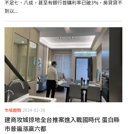
不足七、八成，甚至有銀行首購利率已破3%，房貸貸不
到以...
市場趨勢
2024-02-26
建商攻城掠地全台推案進入戰國時代 蛋白縣
市普遍漲贏六都