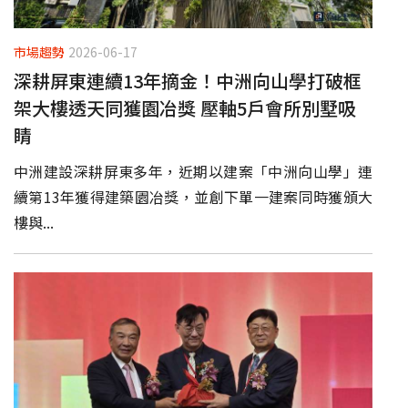
市場趨勢
2026-06-17
深耕屏東連續13年摘金！中洲向山學打破框
架大樓透天同獲園冶獎 壓軸5戶會所別墅吸
睛
中洲建設深耕屏東多年，近期以建案「中洲向山學」連
續第13年獲得建築園冶獎，並創下單一建案同時獲頒大
樓與...