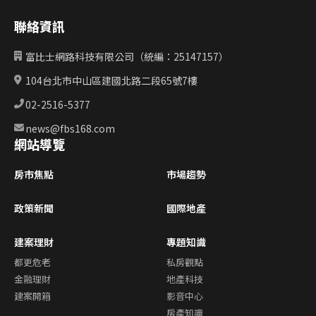
聯絡資訊
富比士網路科技有限公司（統編：25147157）
104台北市中山區建國北路二段65號7樓
02-2516-5377
news@fbs168.com
網站導覽
房市焦點
市場趨勢
政策新聞
國際地產
建案理財
專題知識
都更危老
私房觀點
金融理財
地產科技
建案開箱
影音中心
房產知識