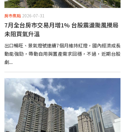
房市焦點
2026-07-31
7月全台房市交易月增1% 台股震盪颱風攪局
未阻買氣升溫
出口暢旺、景氣燈號連續7個月維持紅燈，國內經濟成長
動能強勁，帶動自用與置產需求回穩，不過，近期台股
劇...