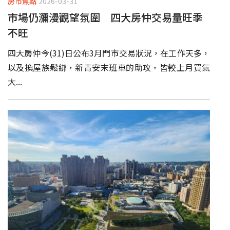
房市焦點
2026-03-31
市場仍瀰漫觀望氛圍 四大房仲交易量旺季
不旺
四大房仲今(31)日公布3月門市交易狀況，在工作天多，
以及換屋族鬆綁，新青安末班車的助攻，皆較上月買氣
大...