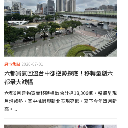
房市焦點
2026-07-01
六都買氣回溫台中卻逆勢探底！移轉量創六
都最大減幅
六都6月建物買賣移轉棟數合計達18,306棟，整體呈現
月增趨勢，其中桃園與新北表現亮眼，寫下今年單月新
高。...