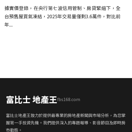
據實價登錄，在央行第七波信用管制、房貸緊縮下，全
台預售屋買氣凍結，2025年交易量僅剩3.6萬件，對比前
年...
富比士 地產王
fbs168.com
富比士地產王致力於提供最專業的房地產新聞與市場分析，為您掌
握第一手投資先機。我們提供深入的專題報導、影音節目及即時房
市動態。