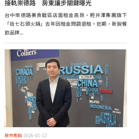
接軌崇德路 房東讓步關鍵曝光
台中崇德路美食戰區店面租金高昂，輕井澤集團旗下
「拾七石頭火鍋」去年因租金問題退租。近期，新銳餐
飲品牌...
房市焦點
2026-01-12