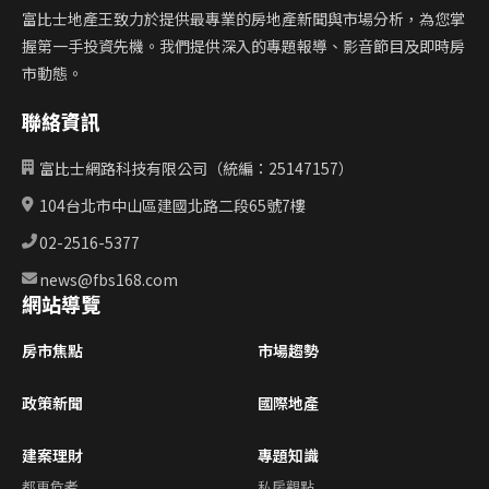
富比士地產王致力於提供最專業的房地產新聞與市場分析，為您掌
握第一手投資先機。我們提供深入的專題報導、影音節目及即時房
市動態。
聯絡資訊
富比士網路科技有限公司（統編：25147157）
104台北市中山區建國北路二段65號7樓
02-2516-5377
news@fbs168.com
網站導覽
房市焦點
市場趨勢
政策新聞
國際地產
建案理財
專題知識
都更危老
私房觀點