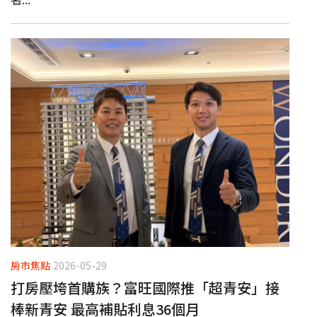
房市焦點
2026-05-29
打房壓垮首購族？富旺國際推「超青安」接
棒新青安 最高補貼利息36個月