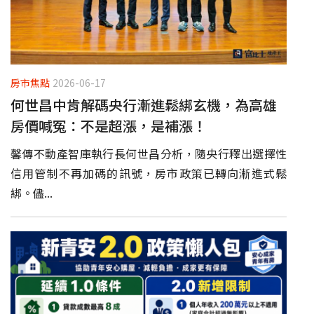
房市焦點
2026-06-17
何世昌中肯解碼央行漸進鬆綁玄機，為高雄
房價喊冤：不是超漲，是補漲！
馨傳不動產智庫執行長何世昌分析，隨央行釋出選擇性
信用管制不再加碼的訊號，房市政策已轉向漸進式鬆
綁。儘...