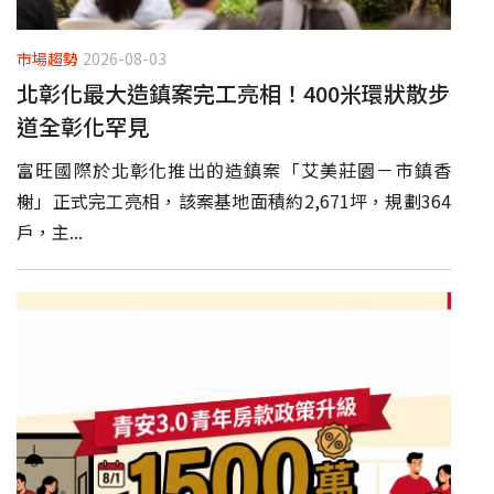
市場趨勢
2026-08-03
北彰化最大造鎮案完工亮相！400米環狀散步
道全彰化罕見
富旺國際於北彰化推出的造鎮案「艾美莊園－市鎮香
榭」正式完工亮相，該案基地面積約2,671坪，規劃364
戶，主...