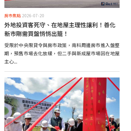
房市焦點
2026-07-20
外地投資客死守、在地屋主理性讓利！善化
新市剛需買盤悄悄出籠！
受限於中央限貸令與房市政策，南科周邊房市進入盤整
期，預售市場去化放緩，但二手與新成屋市場因在地屋
主心...