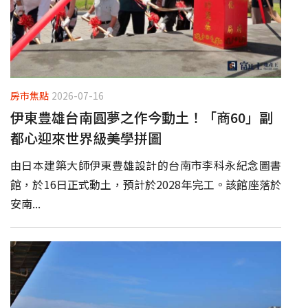
房市焦點
2026-07-16
伊東豊雄台南圓夢之作今動土！「商60」副
都心迎來世界級美學拼圖
由日本建築大師伊東豊雄設計的台南市李科永紀念圖書
館，於16日正式動土，預計於2028年完工。該館座落於
安南...