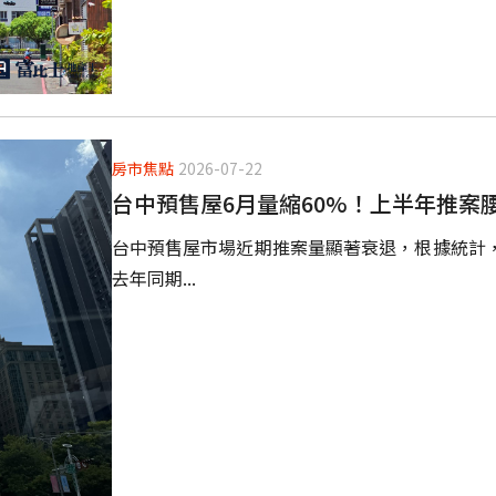
房市焦點
2026-07-22
台中預售屋6月量縮60%！上半年推案
台中預售屋市場近期推案量顯著衰退，根據統計，今
去年同期...