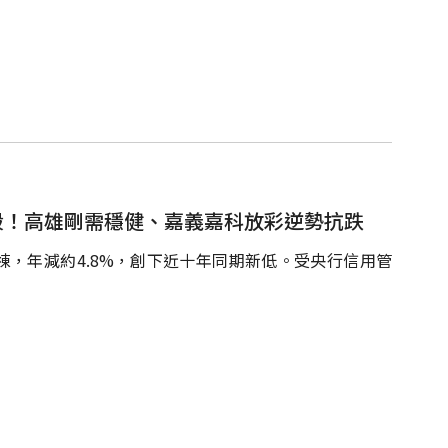
殺！高雄剛需穩健、嘉義嘉科放彩逆勢抗跌
19棟，年減約4.8%，創下近十年同期新低。受央行信用管