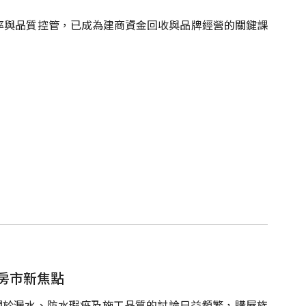
率與品質控管，已成為建商資金回收與品牌經營的關鍵課
成房市新焦點
上關於漏水、防水瑕疵及施工品質的討論日益頻繁，購屋族