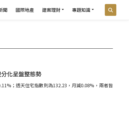
新聞
國際地產
建案理財
專題知識
現分化呈盤整態勢
11%；透天住宅指數則為132.23，月減0.08%，兩者皆