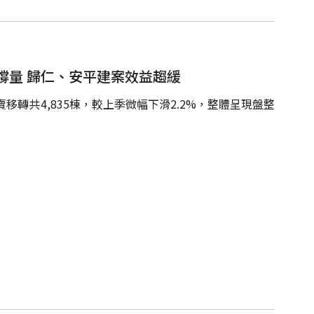
撐量 歸仁、安平建案效益趨緩
移轉共4,835棟，較上季微幅下滑2.2%，整體呈現盤整