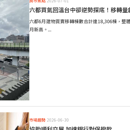
房市焦點
2026-07-01
六都買氣回溫台中卻逆勢探底！移轉量
六都6月建物買賣移轉棟數合計達18,306棟，
月新高。...
市場趨勢
2026-06-30
協助順利交屋 加速銀行對保撥款