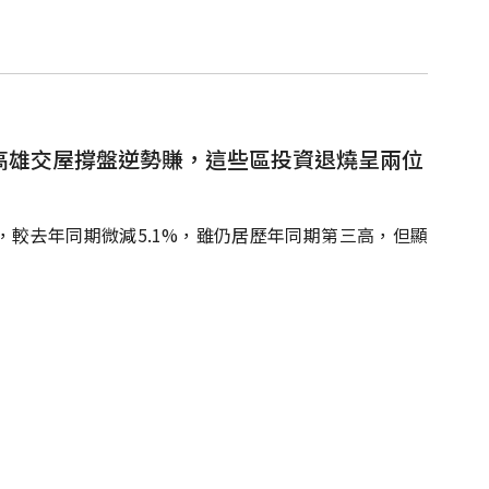
北高雄交屋撐盤逆勢賺，這些區投資退燒呈兩位
元，較去年同期微減5.1%，雖仍居歷年同期第三高，但顯