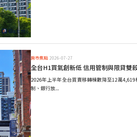
房市焦點
2026-07-27
全台H1買氣創新低 信用管制與限貸雙
2026年上半年全台買賣移轉棟數降至12萬4,6
制、銀行放...