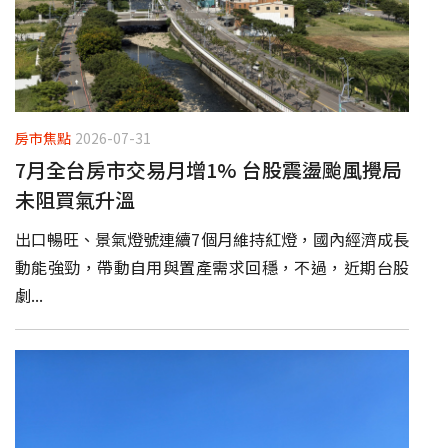
房市焦點
2026-07-31
7月全台房市交易月增1% 台股震盪颱風攪局
未阻買氣升溫
出口暢旺、景氣燈號連續7個月維持紅燈，國內經濟成長
動能強勁，帶動自用與置產需求回穩，不過，近期台股
劇...