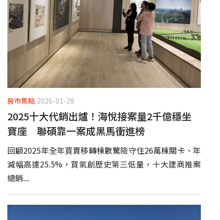
房市焦點
2026-01-28
2025十大代銷出爐！海悅接案量2千億穩坐
寶座 聯碩靠一案成黑馬衝進榜
回顧2025年全年買賣移轉棟數驚險守住26萬棟關卡、年
減幅高達25.5%，買氣創歷史第三低量，十大建商推案
總銷...