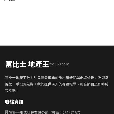
富比士 地產王
fbs168.com
富比士地產王致力於提供最專業的房地產新聞與市場分析，為您掌
握第一手投資先機。我們提供深入的專題報導、影音節目及即時房
市動態。
聯絡資訊
富比士網路科技有限公司（統編：25147157）