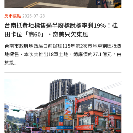
房市焦點
2026-07-28
台南抵費地標售過半廢標脫標率剩19%！桂
田卡位「商60」、奇美只欠東風
台南市政府地政局日前辦理115年第2次市地重劃區抵費
地標售，本次共推出18筆土地，總底價約27.1億元。由
於投...