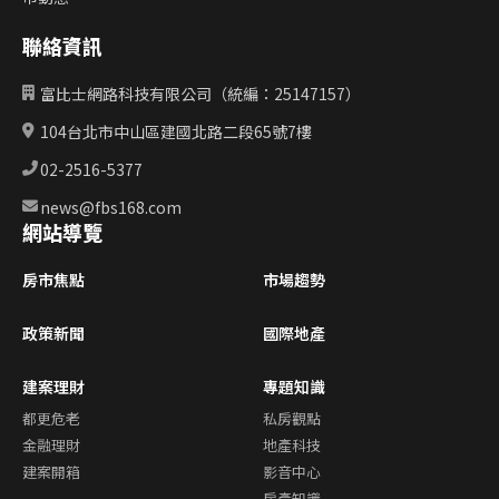
聯絡資訊
富比士網路科技有限公司（統編：25147157）
104台北市中山區建國北路二段65號7樓
02-2516-5377
news@fbs168.com
網站導覽
房市焦點
市場趨勢
政策新聞
國際地產
建案理財
專題知識
都更危老
私房觀點
金融理財
地產科技
建案開箱
影音中心
房產知識