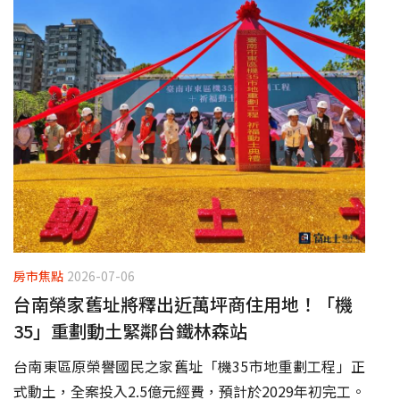
房市焦點
2026-07-06
台南榮家舊址將釋出近萬坪商住用地！「機
35」重劃動土緊鄰台鐵林森站
台南東區原榮譽國民之家舊址「機35市地重劃工程」正
式動土，全案投入2.5億元經費，預計於2029年初完工。