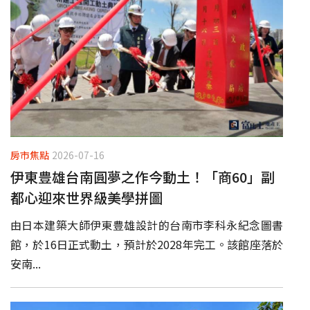
房市焦點
2026-07-16
伊東豊雄台南圓夢之作今動土！「商60」副
都心迎來世界級美學拼圖
由日本建築大師伊東豊雄設計的台南市李科永紀念圖書
館，於16日正式動土，預計於2028年完工。該館座落於
安南...