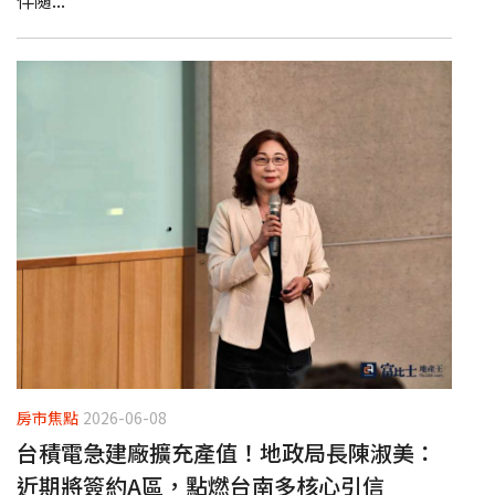
伴隨...
房市焦點
2026-06-08
台積電急建廠擴充產值！地政局長陳淑美：
近期將簽約A區，點燃台南多核心引信