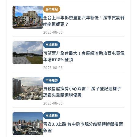
房市焦點
全台上半年拆照量創六年新低！房市買氣弱
縮拖累都更？
2026-08-06
市場趨勢
可望晉升全台最大！會展經濟助攻西屯買氣
年增67.8%登頂
2026-08-06
市場趨勢
買預售屋換房小心踩雷！ 房子登記這樣子
恐喪失重購退稅優惠
2026-08-06
市場趨勢
青安3.0上路 台中房市現分歧移轉撐盤推案
急縮