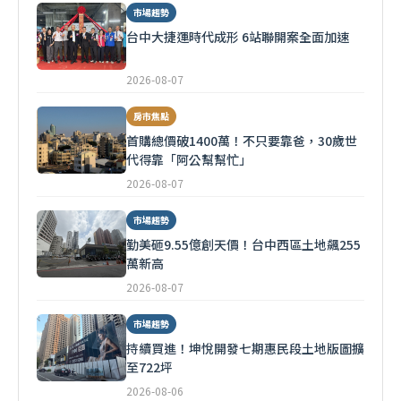
市場趨勢
台中大捷運時代成形 6站聯開案全面加速
2026-08-07
房市焦點
首購總價破1400萬！不只要靠爸，30歲世
代得靠「阿公幫幫忙」
2026-08-07
市場趨勢
勤美砸9.55億創天價！台中西區土地飆255
萬新高
2026-08-07
市場趨勢
持續買進！坤悅開發七期惠民段土地版圖擴
至722坪
2026-08-06