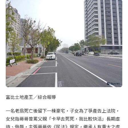
富比士地產王／綜合報導
一名老翁死亡後留下一棟豪宅，子女為了爭產告上法院，
女兒指哥哥曾罵父親「卡早去死死，我比較快活」長期虐
待、侮辱，主張哥哥依《民法》規定，繼承人有重大之虐