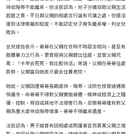
待或侮辱不能繼承，但法官認為，兒子分擔協助父親生活
起居之責，平日與父親的相處言行誠有可議之處，但還沒
達到法律規範的程度，不能認定兒子喪失繼承權，判女兒
敗訴。
女兒提告表示，哥哥在父親在世時不時惡言相向，甚至有
肢體暴力之行為，更曾經將父親趕出住處，並曾父親咒
罵：「卡早去死死，我比較快活」等語，父親在哥哥住處
跌倒，父親當向她表示要去住養老院。
她說，父親因遭哥哥長期虐待、侮辱，法院也核發過通常
保護令，命哥哥不得對父親實施身體、精神或經濟上之騷
擾、控制、脅迫或其他不法侵害行為，足徵哥哥確有對父
親為重大虐待或侮辱情事，哥哥不得繼承遺產。
法官認為，男子縱曾有因相處或照護事宜而責罵父親之情
形，並因此致父親感受不佳、情緒消極，但他與父親長期