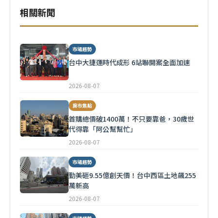
相關新聞
市場趨勢
台中大捷運時代成形 6站聯開案全面加速
2026-08-07
房市焦點
首購總價破1400萬！不只要靠爸，30歲世
代得靠「阿公幫幫忙」
2026-08-07
市場趨勢
勤美砸9.55億創天價！台中西區土地飆255
萬新高
2026-08-07