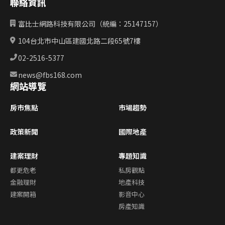
聯絡資訊
富比士網路科技有限公司（統編：25147157）
104台北市中山區建國北路二段65號7樓
02-2516-5377
news@fbs168.com
網站導覽
房市焦點
市場趨勢
政策新聞
國際地產
建案理財
專題知識
都更危老
私房觀點
金融理財
地產科技
建案開箱
影音中心
房產知識