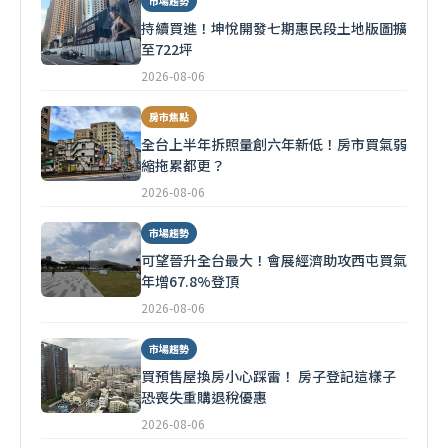
市場趨勢
持續買進！坤悅開發七期惠民段土地版圖擴
至722坪
2026-08-06
房市焦點
全台上半年拆照量創六年新低！房市買氣弱
縮拖累都更？
2026-08-06
市場趨勢
可望晉升全台最大！會展經濟助攻西屯買氣
年增67.8%登頂
2026-08-06
市場趨勢
買預售屋換房小心踩雷！ 房子登記這樣子
恐喪失重購退稅優惠
2026-08-06