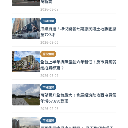
萬新高
2026-08-07
市場趨勢
持續買進！坤悅開發七期惠民段土地版圖擴
至722坪
2026-08-06
房市焦點
全台上半年拆照量創六年新低！房市買氣弱
縮拖累都更？
2026-08-06
市場趨勢
可望晉升全台最大！會展經濟助攻西屯買氣
年增67.8%登頂
2026-08-06
市場趨勢