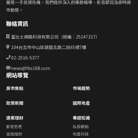
握第一手投資先機。我們提供深入的專題報導、影音節目及即時房
市動態。
聯絡資訊
富比士網路科技有限公司（統編：25147157）
104台北市中山區建國北路二段65號7樓
02-2516-5377
news@fbs168.com
網站導覽
房市焦點
市場趨勢
政策新聞
國際地產
建案理財
專題知識
都更危老
私房觀點
金融理財
地產科技