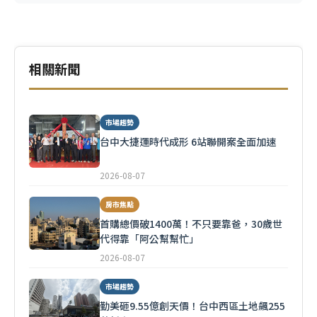
相關新聞
市場趨勢
台中大捷運時代成形 6站聯開案全面加速
2026-08-07
房市焦點
首購總價破1400萬！不只要靠爸，30歲世
代得靠「阿公幫幫忙」
2026-08-07
市場趨勢
勤美砸9.55億創天價！台中西區土地飆255