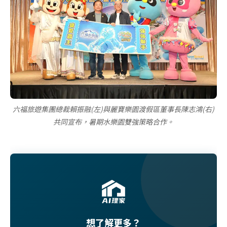
六福旅遊集團總裁賴振融(左)與麗寶樂園渡假區董事長陳志鴻(右)
共同宣布，暑期水樂園雙強策略合作。
想了解更多？