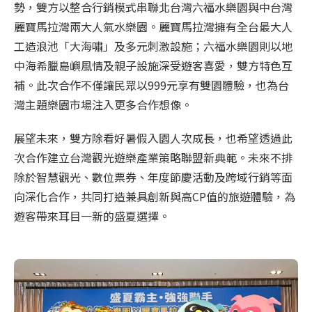
勢，雙方以整合行銷模式串聯北台灣六福水樂園與中台灣
麗寶馬拉灣兩大人氣水樂園。麗寶馬拉灣擁有全台最大人
工造浪池「大海嘯」及多元刺激設施；六福水樂園則以地
中海希臘島嶼風情及親子設施深受遊客喜愛，雙方特色互
補。此次合作不僅讓民眾以999元享有雙園體驗，也為台
灣主題樂園市場注入更多合作想像。
展望未來，雙方除看好暑假入園人次成長，也希望透過此
次合作建立台灣觀光遊樂產業策略聯盟新典範。未來不排
除於智慧觀光、數位票券、年度節慶活動及跨域行銷等面
向深化合作，共同打造兼具創新與高CP值的旅遊體驗，為
遊客帶來耳目一新的盛夏選擇。