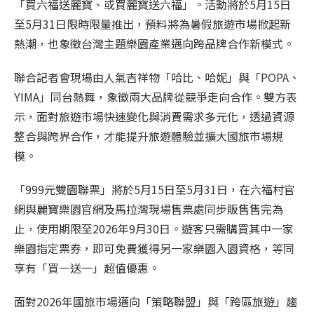
「買六福送麗寶、或買麗寶送六福」。活動將於5月15日
至5月31日限時限量推出，預料將為暑假旅遊市場掀起新
熱潮，也象徵台灣主題樂園產業邁向跨品牌合作新模式。
聯合記者會現場由人氣吉祥物「哈比、哈妮」與「POPA、
YIMA」同台熱舞，象徵兩大品牌從競爭走向合作。雙方表
示，面對旅遊市場快速變化與消費需求多元化，透過資源
整合與跨界合作，才能提升旅遊體驗並擴大國旅市場規
模。
「999元雙園聯票」將於5月15日至5月31日，在六福村官
網與麗寶樂園官網及馬拉灣現場售票處同步販售售完為
止，使用期限至2026年9月30日。遊客只需購買其中一家
樂園指定票券，即可免費獲得另一家樂園入園資格，等同
享有「買一送一」超值優惠。
面對2026年國旅市場邁向「策略聯盟」與「跨區旅遊」趨