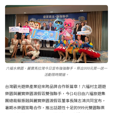
六福水樂園、麗寶馬拉灣今日宣布強強聯手，祭出999元買一送一
活動限時開搶。
台灣觀光遊樂產業迎來跨品牌合作新篇章！六福村主題遊
樂園與麗寶樂園渡假區雙強聯手，今(14)日由六福旅遊集
團總裁賴振融與麗寶樂園渡假區董事長陳志鴻共同宣布，
暑期水樂園策略合作，推出話題性十足的999元雙園聯票