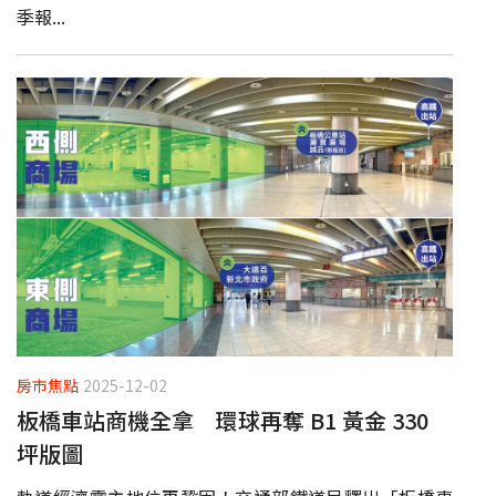
季報...
房市焦點
2025-12-02
板橋車站商機全拿 環球再奪 B1 黃金 330
坪版圖