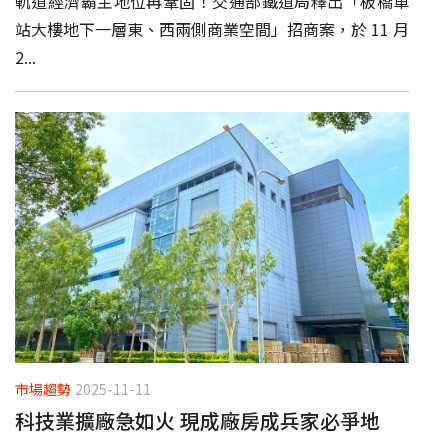
軌道經濟霸主地位再鞏固！交通部鐵道局釋出「板橋車
站大樓地下一層東、西兩側商業空間」招商案，於 11 月
2...
市場趨勢
2025-11-11
科技業擴廠急如火 現成廠房成兵家必爭地