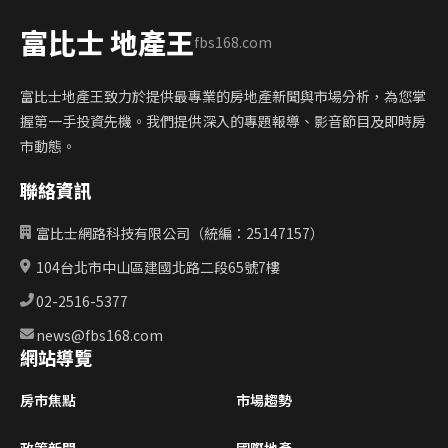
富比士 地產王
fbs168.com
富比士地產王致力於提供最專業的房地產新聞與市場分析，為您掌
握第一手投資先機。我們提供深入的專題報導、影音節目及即時房
市動態。
聯絡資訊
富比士網路科技有限公司（統編：25147157）
104台北市中山區建國北路二段65號7樓
02-2516-5377
news@fbs168.com
網站導覽
房市焦點
市場趨勢
政策新聞
國際地產