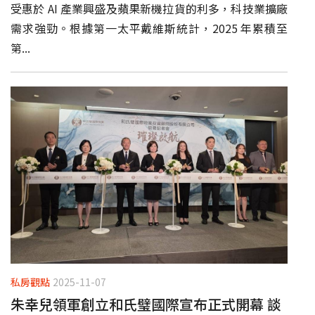
受惠於 AI 產業興盛及蘋果新機拉貨的利多，科技業擴廠
需求強勁。根據第一太平戴維斯統計，2025 年累積至
第...
私房觀點
2025-11-07
朱幸兒領軍創立和氏璧國際宣布正式開幕 談