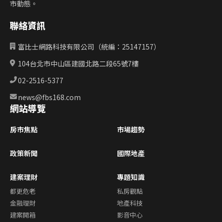
市動態。
聯絡資訊
富比士網路科技有限公司（統編：25147157）
104台北市中山區建國北路二段65號7樓
02-2516-5377
news@fbs168.com
網站導覽
房市焦點
市場趨勢
政策新聞
國際地產
建案理財
專題知識
都更危老
私房觀點
金融理財
地產科技
建案開箱
影音中心