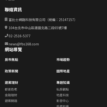
聯絡資訊
富比士網路科技有限公司（統編：25147157）
104台北市中山區建國北路二段65號7樓
02-2516-5377
news@fbs168.com
網站導覽
房市焦點
市場趨勢
政策新聞
國際地產
建案理財
專題知識
都更危老
私房觀點
金融理財
地產科技
建案開箱
影音中心
房產知識