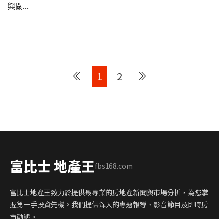
與關...
1
2
富比士 地產王
fbs168.com
富比士地產王致力於提供最專業的房地產新聞與市場分析，為您掌
握第一手投資先機。我們提供深入的專題報導、影音節目及即時房
市動態。