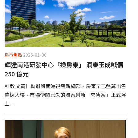
房市焦點
2026-01-30
輝達南港研發中心「換房東」 潤泰玉成喊價
250 億元
AI 教父黃仁勳剛到南港視察新總部，房東早已盤算出售
整棟大樓。市場傳聞已久的潤泰創新「求售案」正式浮
上...