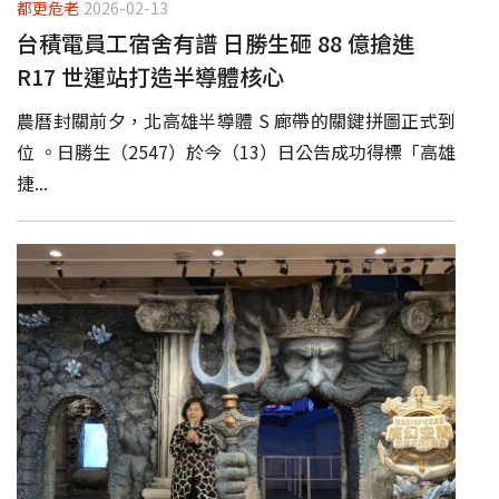
都更危老
2026-02-13
台積電員工宿舍有譜 日勝生砸 88 億搶進
R17 世運站打造半導體核心
農曆封關前夕，北高雄半導體 S 廊帶的關鍵拼圖正式到
位 。日勝生（2547）於今（13）日公告成功得標「高雄
捷...