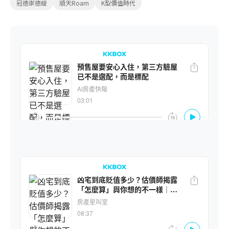
冠德崇德綻
順天Roam
K型價值時代