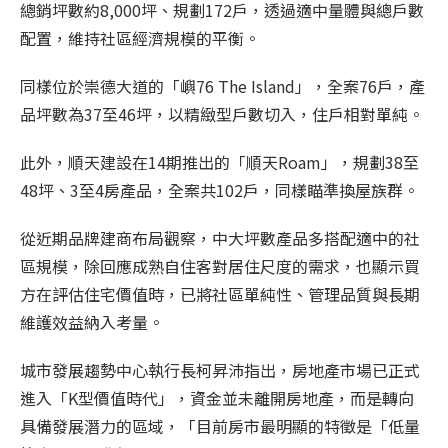
總銷坪數約8,000坪、規劃172戶，透過適中量體與總戶數
配置，維持社區經濟規模的平衡。
同樣位於崇德大道的「嶼76 The Island」，全案76戶，產
品坪數為37至46坪，以精緻型戶數切入，住戶相對單純。
此外，順天建設在14期推出的「順天Roam」，規劃38至
48坪、3至4房產品，全案共102戶，同樣瞄準換屋族群。
從近期品牌建商布局觀察，中大坪數產品多搭配適中的社
區規模，除回應成熟自住客對居住尺度的需求，也顯示買
方在評估住宅價值時，已將社區單純性、管理品質與長期
維護效益納入考量。
城市發展趨勢中心執行長柯昇沛指出，房地產市場已正式
進入「
K
型價值時代」，資金並未離開房地產，而是轉向
具備發展潛力的區域，「目前房市最明顯的特徵是「低量