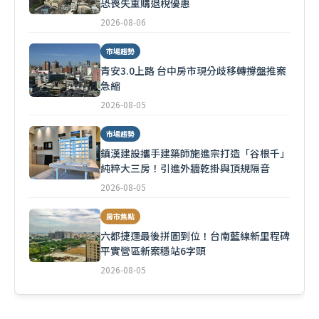
恐喪失重購退稅優惠
2026-08-06
市場趨勢
青安3.0上路 台中房市現分歧移轉撐盤推案
急縮
2026-08-05
市場趨勢
鎮漢建設攜手建築師施進宗打造「谷根千」
純粹大三房！引進外牆乾掛與頂規隔音
2026-08-05
房市焦點
六都捷運最後拼圖到位！台南藍線新里程碑
平實營區新案穩站6字頭
2026-08-05