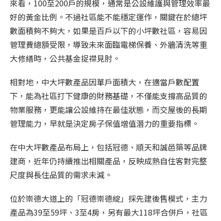
來看，100至200戶的規模，通常是公設維護與管理效率最
好的黃金比例。不過社區能不能穩定運作，關鍵在於總坪
數面積夠不夠大，如果是百戶以下的小坪數社區，容易因
管理費總額受限，導致未來面臨電梯保養、外牆清洗等重
大修繕時，公共基金捉襟見肘。
相對地，中大坪數產品因單戶面積大，在適當戶數配置
下，能為社區打下健康的財務基礎，不僅能支撐高品質的
物業服務，更能讓公設維持在最佳狀態，而交屋後的長期
管理能力，早就是決定房子保值增值潛力的重要指標。
在中大坪數產品布局上，包括冠德、順天和誠邑築等品牌
建商，近年仍持續推出相關產品，反映成熟自住客對完整
尺度與長住品質的需求未減。
位於崇德大道上的「冠德崇德綻」採先建後售模式，主力
產品為39至59坪、3至4房，另有最大118坪合併戶，社區