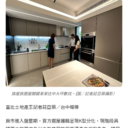
(
換屋族選屋關鍵漸漸往中大坪數找。
圖／記者莊亞築攝影）
富比士地產王記者莊亞築／台中報導
房市進入盤整期，買方選屋邏輯呈現K型分化，現階段具