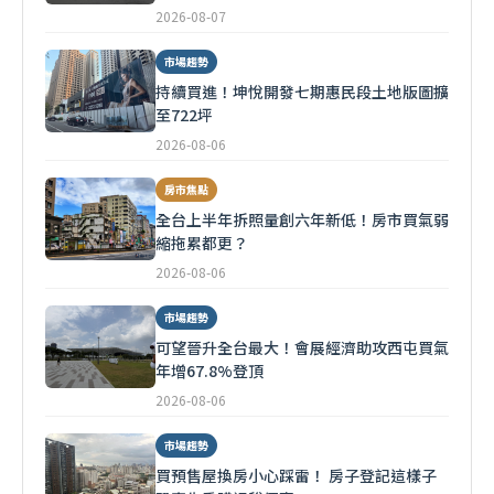
2026-08-07
市場趨勢
持續買進！坤悅開發七期惠民段土地版圖擴
至722坪
2026-08-06
房市焦點
全台上半年拆照量創六年新低！房市買氣弱
縮拖累都更？
2026-08-06
市場趨勢
可望晉升全台最大！會展經濟助攻西屯買氣
年增67.8%登頂
2026-08-06
市場趨勢
買預售屋換房小心踩雷！ 房子登記這樣子