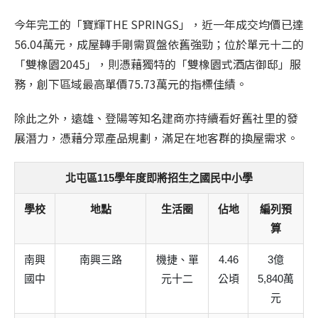
今年完工的「寶輝THE SPRINGS」，近一年成交均價已達
56.04萬元，成屋轉手剛需買盤依舊強勁；位於單元十二的
「雙橡園2045」，則憑藉獨特的「雙橡園式酒店御邸」服
務，創下區域最高單價75.73萬元的指標佳績。
除此之外，遠雄、登陽等知名建商亦持續看好舊社里的發
展潛力，憑藉分眾產品規劃，滿足在地客群的換屋需求。
北屯區115學年度即將招生之國民中小學
學校
地點
生活圈
佔地
編列預
算
南興
南興三路
機捷、單
4.46
3億
國中
元十二
公頃
5,840萬
元