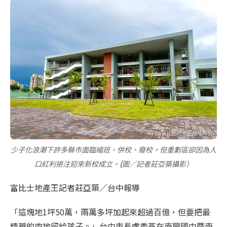
少子化浪潮下許多縣市面臨縮班、併校、廢校，但重劃區卻因為人
(
口紅利挹注迎來新校成立。
圖／記者莊亞築攝影）
富比士地產王記者莊亞築／台中報導
「這塊地1坪50萬，兩萬多坪加起來超過百億，但要把最
精華的肉地留給孩子。」台中市長盧秀燕在南興國中暨南