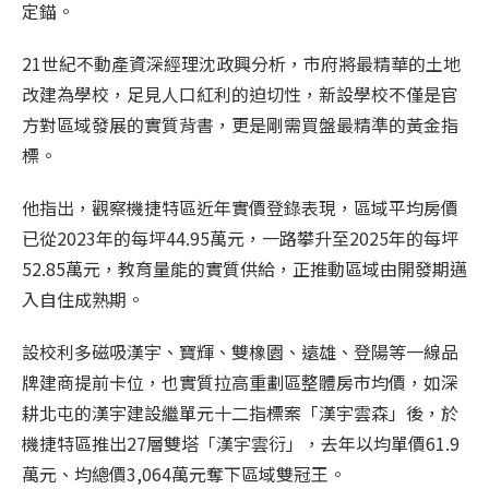
定錨。
21世紀不動產資深經理沈政興分析，市府將最精華的土地
改建為學校，足見人口紅利的迫切性，新設學校不僅是官
方對區域發展的實質背書，更是剛需買盤最精準的黃金指
標。
他指出，觀察機捷特區近年實價登錄表現，區域平均房價
已從2023年的每坪44.95萬元，一路攀升至2025年的每坪
52.85萬元，教育量能的實質供給，正推動區域由開發期邁
入自住成熟期。
設校利多磁吸漢宇、寶輝、雙橡園、遠雄、登陽等一線品
牌建商提前卡位，也實質拉高重劃區整體房市均價，如深
耕北屯的漢宇建設繼單元十二指標案「漢宇雲森」後，於
機捷特區推出27層雙塔「漢宇雲衍」，去年以均單價61.9
萬元、均總價3,064萬元奪下區域雙冠王。