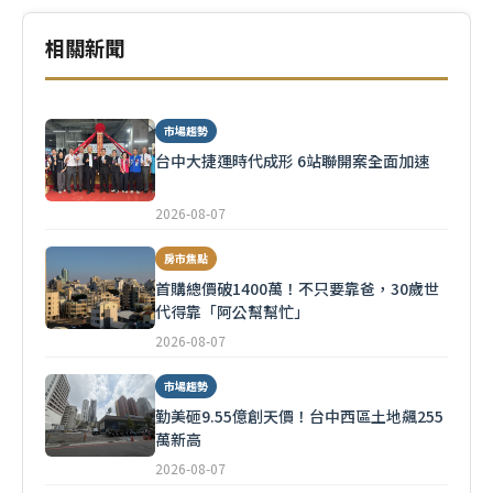
相關新聞
市場趨勢
台中大捷運時代成形 6站聯開案全面加速
2026-08-07
房市焦點
首購總價破1400萬！不只要靠爸，30歲世
代得靠「阿公幫幫忙」
2026-08-07
市場趨勢
勤美砸9.55億創天價！台中西區土地飆255
萬新高
2026-08-07