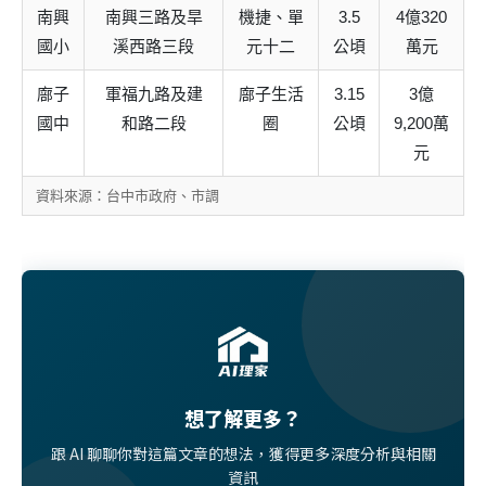
南興
南興三路及旱
機捷、單
3.5
4億320
國小
溪西路三段
元十二
公頃
萬元
廍子
軍福九路及建
廍子生活
3.15
3億
國中
和路二段
圈
公頃
9,200萬
元
資料來源：台中市政府、市調
想了解更多？
跟 AI 聊聊你對這篇文章的想法，獲得更多深度分析與相關
資訊