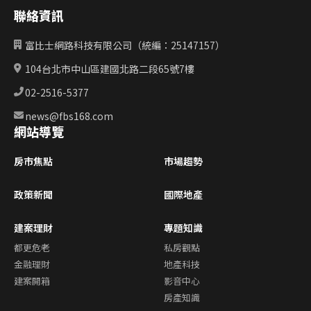
聯絡資訊
富比士網路科技有限公司（統編：25147157）
104台北市中山區建國北路二段65號7樓
02-2516-5377
news@fbs168.com
網站導覽
房市焦點
市場趨勢
政策新聞
國際地產
建案理財
專題知識
都更危老
私房觀點
金融理財
地產科技
建案開箱
影音中心
房產知識