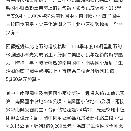
興國小聯合動土典禮上的這句話，如今已成現實，115學
年度9月，北屯區將迎來南興國中、南興國小、廍子國中
三校同步開學，少子化浪潮之下，北屯區逆勢擴校，全台
少有。
回顧近幾年北屯區的增校軌跡，114學年度14期重劃區的
松強國小率先完成招生，紓解仁美國小長年超額的就學壓
力；時隔一年，機捷特區的南興國中、南興國小及廍子生
活圈的廍子國中緊接跟上，市府為三校合計編列11億
5,360萬元預算。
其中，南興國中及南興國小兩校新建工程投入逾7.6億元預
算，南興國中佔地4.46公頃、南興國小佔地3.5公頃，兩校
緊鄰南興公園而立，合計佔地超過2.4萬坪，光是校地市值
即逾百億元；廍子國中則落址軍福九路及建和路二段，佔
地3.15公頃，編列3億9,200萬元，為廍子生活圈就學剛需