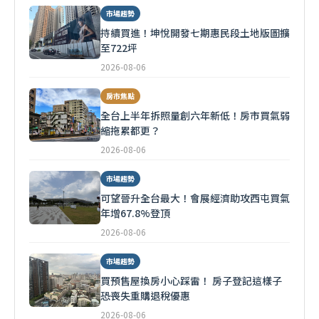
市場趨勢
持續買進！坤悅開發七期惠民段土地版圖擴
至722坪
2026-08-06
房市焦點
全台上半年拆照量創六年新低！房市買氣弱
縮拖累都更？
2026-08-06
市場趨勢
可望晉升全台最大！會展經濟助攻西屯買氣
年增67.8%登頂
2026-08-06
市場趨勢
買預售屋換房小心踩雷！ 房子登記這樣子
恐喪失重購退稅優惠
2026-08-06