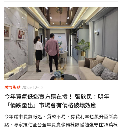
房市焦點
2025-12-12
今年買氣低迷賣方還在撐！ 張欣民：明年
「價跌量出」市場會有價格破壞效應
今年房市買氣低迷、貸款不易，房貸利率也飆升至新高
點，專家推估全台全年買賣移轉棟數僅勉強守住26萬棟