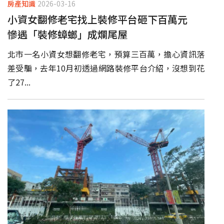
房產知識
2026-03-16
小資女翻修老宅找上裝修平台砸下百萬元
慘遇「裝修蟑螂」成爛尾屋
北市一名小資女想翻修老宅，預算三百萬，擔心資訊落
差受騙，去年10月初透過網路裝修平台介紹，沒想到花
了27...