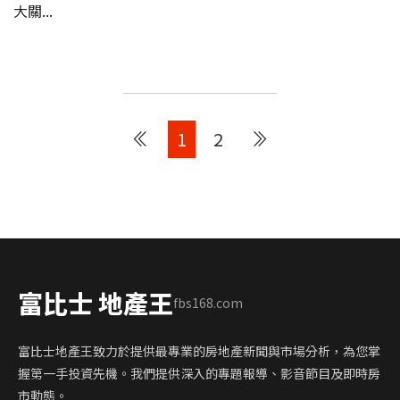
大關...
1
2
富比士 地產王
fbs168.com
富比士地產王致力於提供最專業的房地產新聞與市場分析，為您掌
握第一手投資先機。我們提供深入的專題報導、影音節目及即時房
市動態。