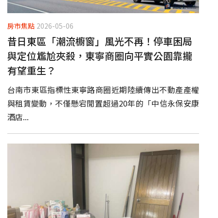
房市焦點
2026-05-06
昔日東區「潮流櫥窗」風光不再！停車困局
與定位尷尬夾殺，東寧商圈向平實公園靠攏
有望重生？
台南市東區指標性東寧路商圈近期陸續傳出不動產產權
與租賃變動，不僅懸宕閒置超過20年的「中信永保安康
酒店...