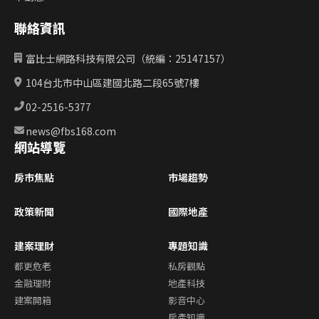
聯絡資訊
富比士網路科技有限公司（統編：25147157）
104台北市中山區建國北路二段65號7樓
02-2516-5377
news@fbs168.com
網站導覽
房市焦點
市場趨勢
政策新聞
國際地產
建案理財
專題知識
都更危老
私房觀點
金融理財
地產科技
建案開箱
影音中心
房產知識