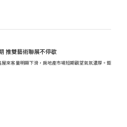
期 推雙藝術聯展不停歇
售屋來客量明顯下滑，房地產市場短期觀望氣氛濃厚。鉅