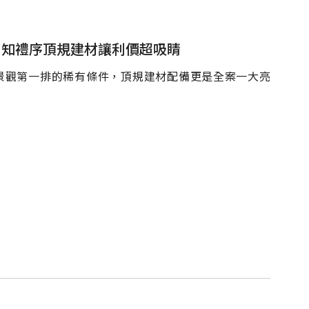
排 知禮序頂規建材讓利價超吸睛
意景觀第一排的稀有條件，頂規建材配備更是全案一大亮