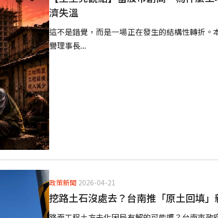
濟失溫
這不是錯覺，而是一場正在發生的結構性轉折。
譽理事長...
政策新聞
2026-04-21
挖路土石沒處去？台南推「原土回填」
路面工程土方去化困局有解的可能嗎？台南市政