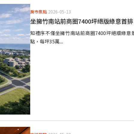
房市焦點
2026-05-13
坐擁竹南站前商圈7400坪絕版綠意首
知禮序不僅坐擁竹南站前商圈7400坪絕版綠
點，每坪35萬...