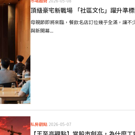
市場趨勢
2026-05-08
頂級豪宅新戰場 「社區文化」躍升準標
母親節即將來臨，餐飲名店訂位幾乎全滿，讓不
與新開幕...
私房觀點
2026-05-07
【王至亮觀點】當股市創高，為什麼工