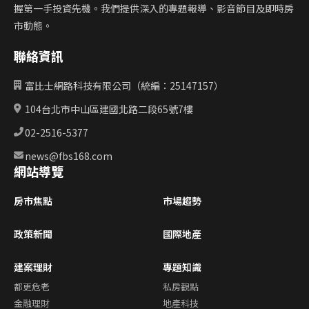
握第一手投資先機。我們提供深入的專題報導、影音節目及即時房
市動態。
聯絡資訊
富比士網路科技有限公司（統編：25147157）
104台北市中山區建國北路二段65號7樓
02-2516-5377
news@fbs168.com
網站導覽
房市焦點
市場趨勢
政策新聞
國際地產
建案理財
專題知識
都更危老
私房觀點
金融理財
地產科技