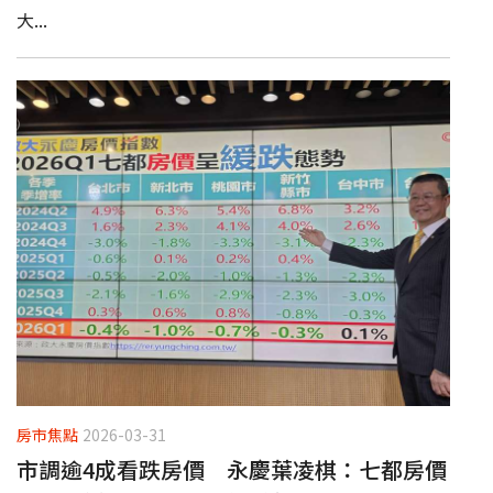
大...
房市焦點
2026-03-31
市調逾4成看跌房價 永慶葉凌棋：七都房價