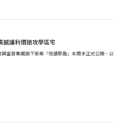
！震撼讓利價搶攻學區宅
商興富發集團旗下新案「悦讀耶魯」本周末正式公開，以