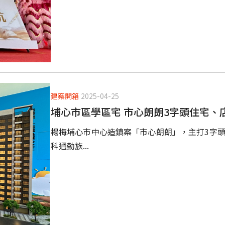
建案開箱
2025-04-25
埔心市區學區宅 市心朗朗3字頭住宅、
楊梅埔心市中心造鎮案「市心朗朗」，主打3字頭
科通勤族...