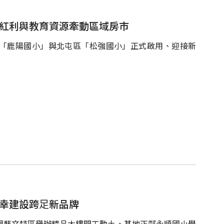
口紅利與教育資源牽動區域房市
「鹿陽國小」與北屯區「松強國小」正式啟用、迎接新
松幸建設跨⾜新品牌
桃園藝文特區舉辦精品大樓開工動土，基地正鄰永順國小學