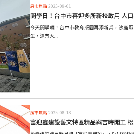
房市焦點
2025-09-01
開學日！台中市喜迎多所新校啟用 人
今天開學囉！台中市教育版圖再添新兵，沙鹿區
生，還有大...
房市焦點
2025-08-18
富迎鑫建設藝⽂特區精品案吉時開⼯ 
松幸建設跨足新品牌「富迎鑫建設」，8/15於