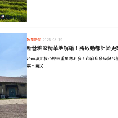
政策新聞
2026-05-19
新營糖廠精華地解編！將啟動都計變更
台南溪北核心迎來重量級利多！市府都發局與台
案。自民...