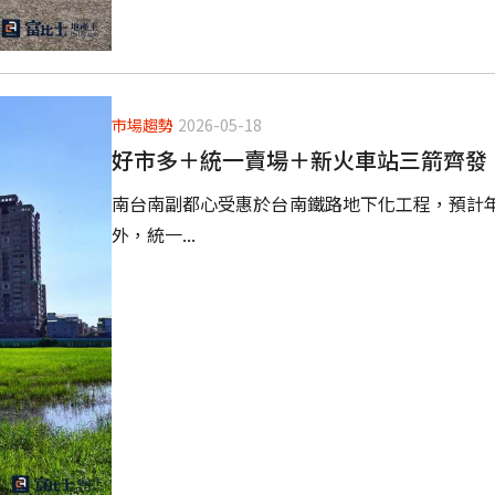
市場趨勢
2026-05-18
好市多＋統一賣場＋新火車站三箭齊發
南台南副都心受惠於台南鐵路地下化工程，預計
外，統一...