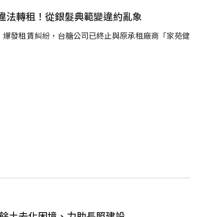
違法轉租！從銀髮典範變違約亂象
）爆發租賃糾紛，台糖公司已終止與原承租廠商「家苑健
建餘土去化困境、力助長照建設