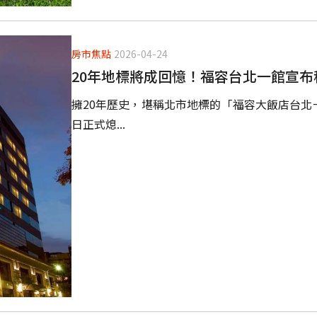
房市焦點
2026-04-24
20年地標將成回憶！福容台北一館宣布
擁20年歷史，堪稱北市地標的「福容大飯店台北
日正式熄...