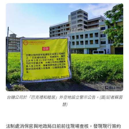
台糖公司於「巴克禮和睦居」外空地設立警示公告。(圖/記者蘇茵
慧)
法制處消保官與地政局日前前往現場查核，發現現行簽約