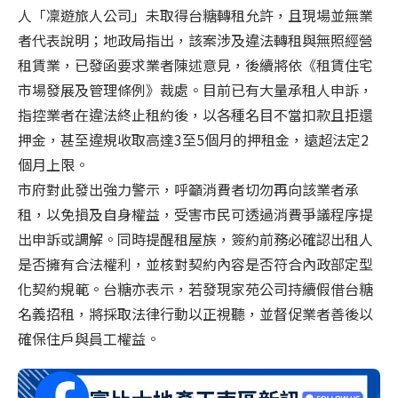
人「凜遊旅人公司」未取得台糖轉租允許，且現場並無業
者代表說明；地政局指出，該案涉及違法轉租與無照經營
租賃業，已發函要求業者陳述意見，後續將依《租賃住宅
市場發展及管理條例》裁處。目前已有大量承租人申訴，
指控業者在違法終止租約後，以各種名目不當扣款且拒還
押金，甚至違規收取高達3至5個月的押租金，遠超法定2
個月上限。
市府對此發出強力警示，呼籲消費者切勿再向該業者承
租，以免損及自身權益，受害市民可透過消費爭議程序提
出申訴或調解。同時提醒租屋族，簽約前務必確認出租人
是否擁有合法權利，並核對契約內容是否符合內政部定型
化契約規範。台糖亦表示，若發現家苑公司持續假借台糖
名義招租，將採取法律行動以正視聽，並督促業者善後以
確保住戶與員工權益。