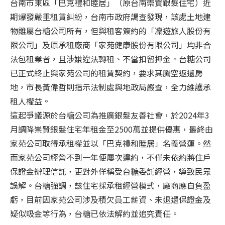
台南市東區「巴克禮和睦居」（原台南崇賢銀髮住宅）近
期爆發嚴重租賃糾紛，台南市政府調查發現，該處土地建
物雖屬台糖公司所有，但與租客簽約的「凜遊旅人股份有
限公司」及原承租廠商「家苑健康股份有限公司」均非合
法包租業者，且涉嫌違法轉租、不當扣留押金。台糖公司
已正式終止與家苑公司的租賃契約，要求其騰空返還房
地，市長黃偉哲則指示法制處與地政局嚴查，全力維護承
租人權益。
這起爭議源於台糖公司為推廣銀髮友善社會，於2024年3
月調降崇賢銀髮住宅年租金至2500萬並提供優惠，最終由
家苑公司取得承租權並以「巴克禮和睦居」名義營運。然
而家苑公司經營不到一年便屢次違約，不僅未依約將住戶
保證金辦理信託，更對外佯稱受台糖委託經營，導致民眾
誤解。台糖強調，該住宅採承租經營模式，廠商應自負盈
虧，目前因家苑公司涉及積欠員工薪資、未退還保證金及
疑似吸金等行為，台糖已依法解約並追究責任。