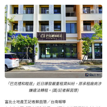
「巴克禮和睦居」近日爆發嚴重租賃糾紛，原承租廠商涉
嫌違法轉租。(圖/記者蘇茵慧)
富比士地產王記者蘇茵慧／台南報導