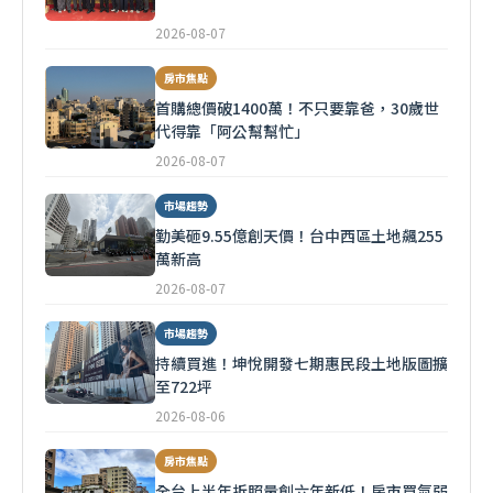
2026-08-07
房市焦點
首購總價破1400萬！不只要靠爸，30歲世
代得靠「阿公幫幫忙」
2026-08-07
市場趨勢
勤美砸9.55億創天價！台中西區土地飆255
萬新高
2026-08-07
市場趨勢
持續買進！坤悅開發七期惠民段土地版圖擴
至722坪
2026-08-06
房市焦點
全台上半年拆照量創六年新低！房市買氣弱