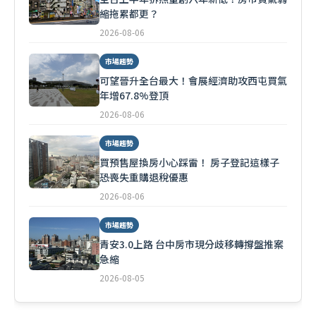
縮拖累都更？
2026-08-06
市場趨勢
可望晉升全台最大！會展經濟助攻西屯買氣
年增67.8%登頂
2026-08-06
市場趨勢
買預售屋換房小心踩雷！ 房子登記這樣子
恐喪失重購退稅優惠
2026-08-06
市場趨勢
青安3.0上路 台中房市現分歧移轉撐盤推案
急縮
2026-08-05