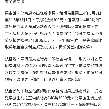
要全數賠償。
屋主說，他將房地出租給盧男，租期為民國114年3月2日
至115年3月1日，每月租金6500元，但陳男114年8月2日
凌晨持刀闖入房屋猛刺盧數刀，盧倒臥浴室血流滿地死
亡，房地因陳入內行兇殺人而淪為凶宅，致他受有房地價
值貶損之損害141萬0615元，且他因盧死亡，喪失繼續收
取房地租金之利益3萬9000元，提起訴訟向陳求償。
法官說，陳男殺人之行為一般社會常情，一般民眾對凶宅
仍有嫌惡、畏懼之心理因素，導致凶宅在不動產交易市場
之接受度降低，並影響其買賣價格或出租收益，顯低於同
地段、環境之不動產，此應為社會大眾所知悉。
法官參酌不動產估價師聯合事務所出具之鑑定報告，房地
兇案發生前之正常價格為348萬3000元，兇案發生後之價
格則為207萬2385元，減損141萬0615元，陳應該賠房地