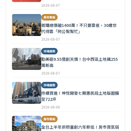
2026-08-07
房市焦點
首購總價破1400萬！不只要靠爸，30歲世
代得靠「阿公幫幫忙」
2026-08-07
市場趨勢
勤美砸9.55億創天價！台中西區土地飆255
萬新高
2026-08-07
市場趨勢
持續買進！坤悅開發七期惠民段土地版圖擴
至722坪
2026-08-06
房市焦點
全台上半年拆照量創六年新低！房市買氣弱