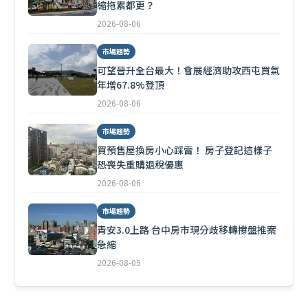
縮拖累都更？
2026-08-06
市場趨勢
可望晉升全台最大！會展經濟助攻西屯買氣
年增67.8%登頂
2026-08-06
市場趨勢
買預售屋換房小心踩雷！ 房子登記這樣子
恐喪失重購退稅優惠
2026-08-06
市場趨勢
青安3.0上路 台中房市現分歧移轉撐盤推案
急縮
2026-08-05