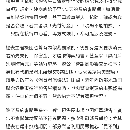
核項目。依照《預售屋買賣定型化契約應記載及不得記載
事項》規定，建商應給予至少
5
天的契約審閱期，讓消費
者能將契約攜回檢視，甚至尋求專業人士協助，確認內容
是否合理。若業者以「先付訂金」、「現場不能拍照」、
「只能在接待中心看」等方式限制，都可能涉及違規。
過去主管機關也曾有類似裁罰案例，例如有建案要求消費
者須先支付「保留金」才能取得契約書，甚至以「熱門戶
別隨時售完」等話術施壓，遭公平會認定影響交易秩序；
另也有代銷業者未給足
5
天審閱期，要求民眾當天簽約，
遭地方政府依《消費者保護法》開罰。近年內政部地政司
聯合各縣市進行預售屋稽查時，也頻繁查獲契約未完整揭
露、停車位計價不清、貸款約定不明等違規情況。
除了契約審閱爭議外，近年預售屋市場也因紅單轉售、廣
告不實與建材配備不符等問題，多次引發消費糾紛；尤其
過去在房市熱絡期間，部分業者利用民眾擔心「買不到」