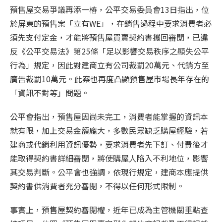
預售屋交易爭議再添一樁，公平交易委員會
13
日指出，位
於屏東的預售案「立有
WE
」，在銷售過程中要求消費者必
須先支付定金，才能將預售屋買賣契約書攜回審閱，已違
反《公平交易法》第
25
條「足以影響交易秩序之顯失公平
行為」規定，因此對建商立有公司裁罰
20
萬元、代銷方至
廣告裁罰
10
萬元。此案也再度凸顯預售屋市場長年存在的
「資訊不對等」問題。
公平會指出，預售屋因尚未完工，消費者能掌握的資訊本
就有限，加上交易金額龐大，多數民眾缺乏購屋經驗，若
建商或代銷利用資訊優勢，要求消費者先下訂、付費後才
能取得契約書詳細審閱，將使購屋人陷入不利地位，影響
其交易判斷。公平會也強調，依現行規定，建商本應提供
契約書供消費者充分審閱，不得以任何形式限制。
事實上，預售屋契約審閱權，近年已成為主管機關重點查