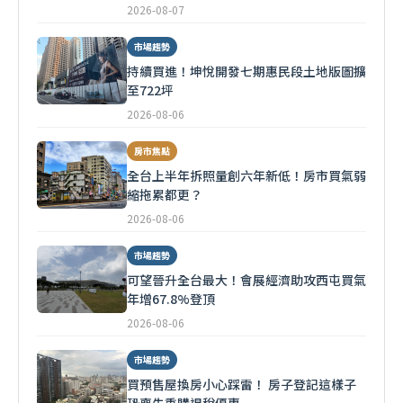
2026-08-07
市場趨勢
持續買進！坤悅開發七期惠民段土地版圖擴
至722坪
2026-08-06
房市焦點
全台上半年拆照量創六年新低！房市買氣弱
縮拖累都更？
2026-08-06
市場趨勢
可望晉升全台最大！會展經濟助攻西屯買氣
年增67.8%登頂
2026-08-06
市場趨勢
買預售屋換房小心踩雷！ 房子登記這樣子