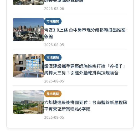
恐喪失重購退稅優惠
2026-08-06
市場趨勢
青安3.0上路 台中房市現分歧移轉撐盤推案
急縮
2026-08-05
市場趨勢
鎮漢建設攜手建築師施進宗打造「谷根千」
純粹大三房！引進外牆乾掛與頂規隔音
2026-08-05
房市焦點
六都捷運最後拼圖到位！台南藍線新里程碑
平實營區新案穩站6字頭
2026-08-05