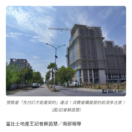
預售屋「先付訂才能看契約」違法！消費者購屋簽約前須多注意！
(圖/記者蘇茵慧)
富比士地產王記者蘇茵慧／南部報導