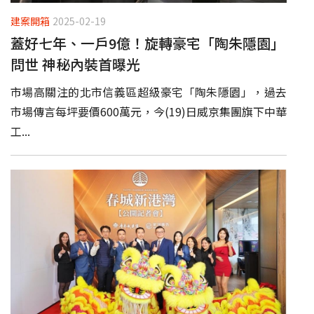
建案開箱
2025-02-19
蓋好七年、一戶9億！旋轉豪宅「陶朱隱園」
問世 神秘內裝首曝光
市場高關注的北市信義區超級豪宅「陶朱隱園」，過去
市場傳言每坪要價600萬元，今(19)日威京集團旗下中華
工...