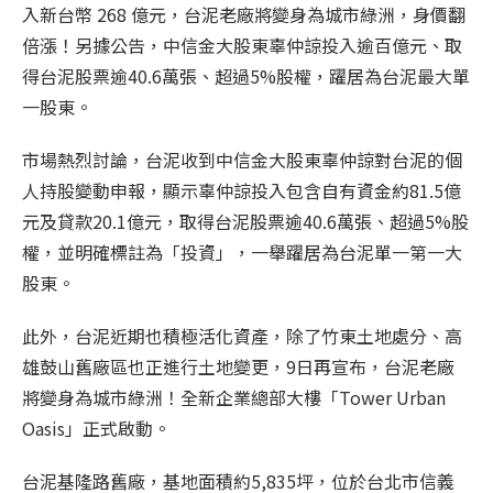
入新台幣 268 億元，台泥老廠將變身為城市綠洲，身價翻
倍漲！另據公告，中信金大股東辜仲諒投入逾百億元、取
得台泥股票逾40.6萬張、超過5%股權，躍居為台泥最大單
一股東。
市場熱烈討論，台泥收到中信金大股東辜仲諒對台泥的個
人持股變動申報，顯示辜仲諒投入包含自有資金約81.5億
元及貸款20.1億元，取得台泥股票逾40.6萬張、超過5%股
權，並明確標註為「投資」，一舉躍居為台泥單一第一大
股東。
此外，台泥近期也積極活化資產，除了竹東土地處分、高
雄鼓山舊廠區也正進行土地變更，9日再宣布，台泥老廠
將變身為城市綠洲！全新企業總部大樓「Tower Urban
Oasis」正式啟動。
台泥基隆路舊廠，基地面積約5,835坪，位於台北市信義