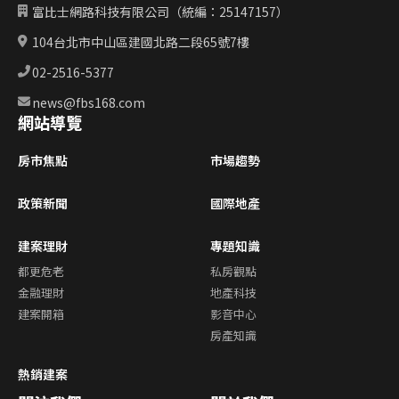
富比士網路科技有限公司（統編：25147157）
104台北市中山區建國北路二段65號7樓
02-2516-5377
news@fbs168.com
網站導覽
房市焦點
市場趨勢
政策新聞
國際地產
建案理財
專題知識
都更危老
私房觀點
金融理財
地產科技
建案開箱
影音中心
房產知識
熱銷建案