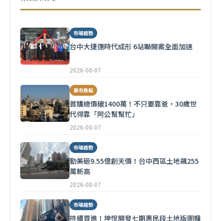
市場趨勢
台中大捷運時代成形 6站聯開案全面加速
2026-08-07
房市焦點
首購總價破1400萬！不只要靠爸，30歲世
代得靠「阿公幫幫忙」
2026-08-07
市場趨勢
勤美砸9.55億創天價！台中西區土地飆255
萬新高
2026-08-07
市場趨勢
持續買進！坤悅開發七期惠民段土地版圖擴