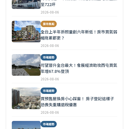
至722坪
2026-08-06
房市焦點
全台上半年拆照量創六年新低！房市買氣弱
縮拖累都更？
2026-08-06
市場趨勢
可望晉升全台最大！會展經濟助攻西屯買氣
年增67.8%登頂
2026-08-06
市場趨勢
買預售屋換房小心踩雷！ 房子登記這樣子
恐喪失重購退稅優惠
2026-08-06
市場趨勢