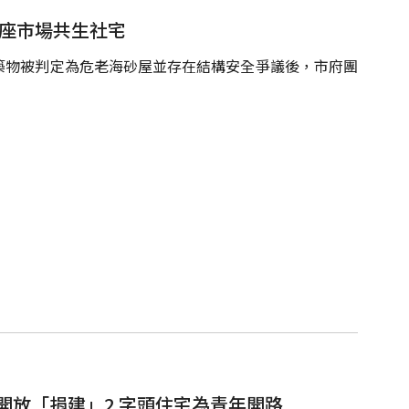
首座市場共生社宅
築物被判定為危老海砂屋並存在結構安全爭議後，市府團
1 開放「捐建」2 字頭住宅為青年開路