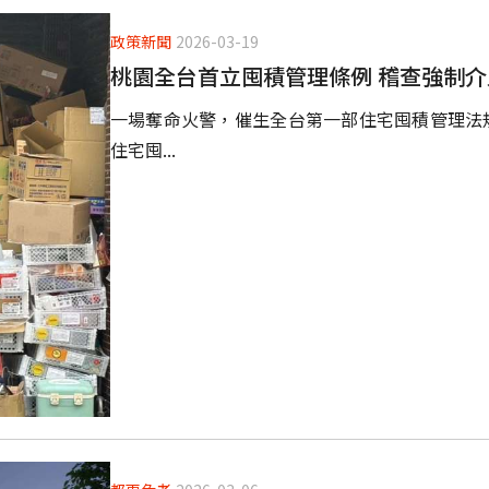
政策新聞
2026-03-19
桃園全台首立囤積管理條例 稽查強制
一場奪命火警，催生全台第一部住宅囤積管理法規。桃
住宅囤...