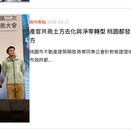
房市焦點
2026-03-27
產官共商土方去化與淨零轉型 桃園都發
方
桃園市不動產建築開發商業同業公會針對營建環
市政府都...