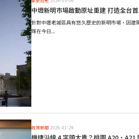
都更危老
2026-03-06
中壢新明市場啟動原址重建 打造全台
針對中壢老城區具有悠久歷史的新明市場，因建
隊在今日...
政策新聞
2026-01-29
機捷沿線 4 字頭太貴？桃園 A20、A2