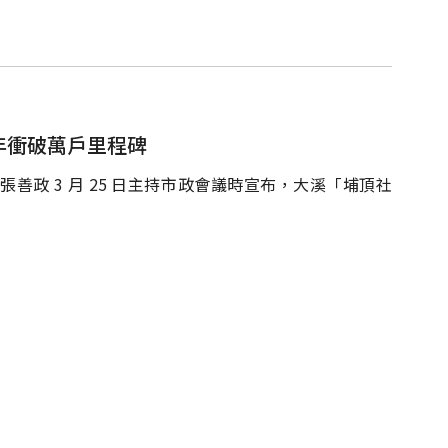
 年衝破萬戶里程碑
政 3 月 25 日主持市政會議時宣布，大溪「埔頂社