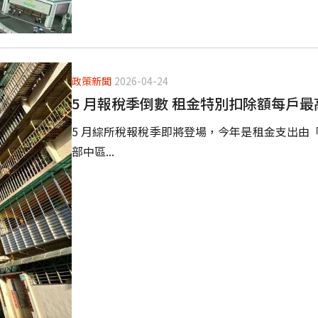
政策新聞
2026-04-24
5 月報稅季倒數 租金特別扣除額每戶最高
5 月綜所稅報稅季即將登場，今年是租金支出由「
部中區...