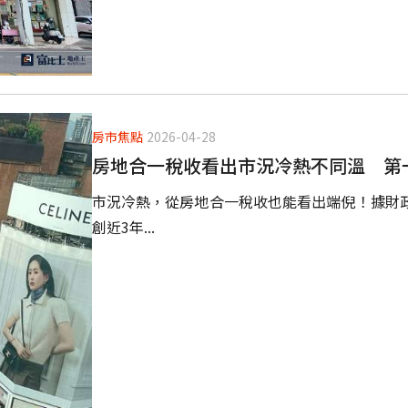
房市焦點
2026-04-28
房地合一稅收看出市況冷熱不同溫 第
市況冷熱，從房地合一稅收也能看出端倪！據財政
創近3年...