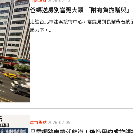
金融理財
2026-02-13
爸媽送房別當冤大頭 「附有負擔贈與
走進台北市建案接待中心，常能見到長輩帶著孩
壓力下，...
房市焦點
2026-02-05
只需網路申請就能辦！偽造租約成詐領