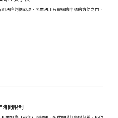
近期法院判例發現，民眾利用只需網路申請的方便之門，
年時間限制
，但要抓準「兩年」關鍵期。配偶間贈與免贈與稅，仍須