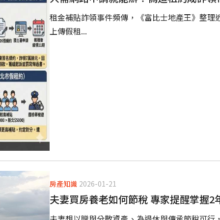
租金補貼詐領事件頻傳，《富比士地產王》整理
上傳假租...
房產知識
2026-01-21
夫妻買房養老如何節稅 專家提醒掌握2
夫妻想以贈與分散資產、為退休與傳承節稅可行