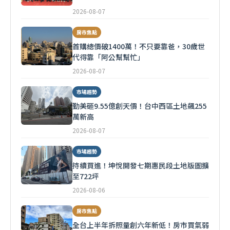
2026-08-07
房市焦點
首購總價破1400萬！不只要靠爸，30歲世
代得靠「阿公幫幫忙」
2026-08-07
市場趨勢
勤美砸9.55億創天價！台中西區土地飆255
萬新高
2026-08-07
市場趨勢
持續買進！坤悅開發七期惠民段土地版圖擴
至722坪
2026-08-06
房市焦點
全台上半年拆照量創六年新低！房市買氣弱