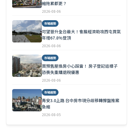
縮拖累都更？
2026-08-06
市場趨勢
可望晉升全台最大！會展經濟助攻西屯買氣
年增67.8%登頂
2026-08-06
市場趨勢
買預售屋換房小心踩雷！ 房子登記這樣子
恐喪失重購退稅優惠
2026-08-06
市場趨勢
青安3.0上路 台中房市現分歧移轉撐盤推案
急縮
2026-08-05