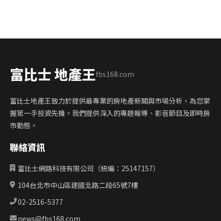
富比士 地產王
fbs168.com
富比士地產王致力於提供最專業的房地產新聞與市場分析，為您掌
握第一手投資先機。我們提供深入的專題報導、影音節目及即時房
市動態。
聯絡資訊
富比士網路科技有限公司（統編：25147157）
104台北市中山區建國北路二段65號7樓
02-2516-5377
news@fbs168.com