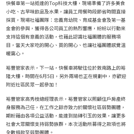
快餐車第一站抵達的Top科技大樓，現場準備了許多美食
小吃、古早味飲品及水果，讓員工用餐時段節省時間直接
採買，現場社福團隊：忠義育幼院、育成基金會及第一基
金會的參與，獲得各公司員工的熱烈響應，紛紛以行動來
支持這個有意義的活動，也藉此認識社福團體的服務項
目，當天大家吃的開心、買的開心、也讓社福團體感覺溫
暖窩心。
裕豐管家表示，下一站，快餐車將駛往位於敦南路上的裕
隆大樓，時間在6月5日，另外兩場也正在規劃中，亦歡迎
附近社區民眾一起參加！
裕豐管家高秀枝總經理表示，裕豐管家以照顧住戶房產終
身服務為己任，在工作之餘亦致力於關懷社區弱勢團體，
期盼藉由各項公益活動，能達到拋磚引玉的效果，讓更多
社會大眾關懷支持弱勢族群，本次活動所募得之款項也將
全數捐款至弱勢團體。