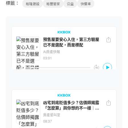
標籤：
裕隆建設
裕豐管家
公益
快餐車