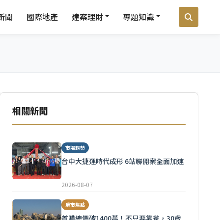
新聞
國際地產
建案理財
專題知識
相關新聞
市場趨勢
台中大捷運時代成形 6站聯開案全面加速
2026-08-07
房市焦點
首購總價破1400萬！不只要靠爸，30歲