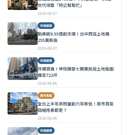
世代得靠「阿公幫幫忙」
2026-08-07
市場趨勢
勤美砸9.55億創天價！台中西區土地飆
255萬新高
2026-08-07
市場趨勢
持續買進！坤悅開發七期惠民段土地版圖
擴至722坪
2026-08-06
房市焦點
全台上半年拆照量創六年新低！房市買氣
弱縮拖累都更？
2026-08-06
市場趨勢