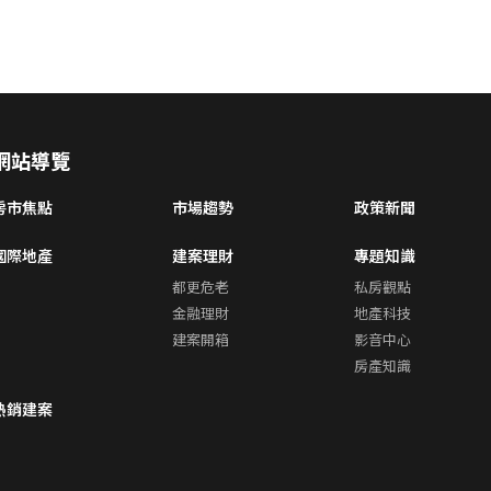
網站導覽
房市焦點
市場趨勢
政策新聞
國際地產
建案理財
專題知識
都更危老
私房觀點
金融理財
地產科技
建案開箱
影音中心
房產知識
熱銷建案