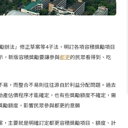
獎勵辦法」修正草案等4子法，明訂各項容積獎勵項目
示，新版容積獎勵要讓參與
都更
的民眾看得到、吃
不易，而整合不易則往往源自於利益分配問題。過去
動產估價程序才能確定，也有些獎勵額度不確定，需
獎勵額度，影響民眾參與
都更
的意願
案，主要就是明確訂定
都更
容積獎勵項目、額度、計