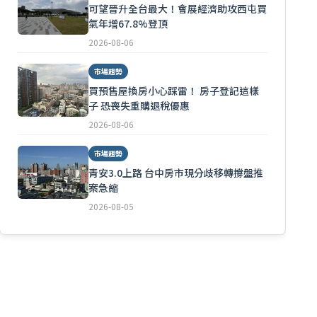
可望晉升全台最大！會展經濟助攻西屯買
氣年增67.8%登頂
2026-08-06
市場趨勢
買預售屋換房小心踩雷！ 房子登記這樣
子 恐喪失重購退稅優惠
2026-08-06
市場趨勢
青安3.0上路 台中房市現分歧移轉撐盤推
案急縮
2026-08-05