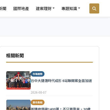
新聞
國際地產
建案理財
專題知識
相關新聞
市場趨勢
台中大捷運時代成形 6站聯開案全面加速
2026-08-07
房市焦點
首購總價破1400萬！不只要靠爸，30歲