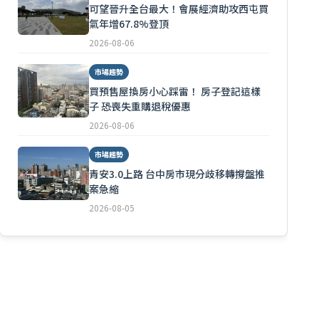
可望晉升全台最大！會展經濟助攻西屯買
氣年增67.8%登頂
2026-08-06
市場趨勢
買預售屋換房小心踩雷！ 房子登記這樣
子 恐喪失重購退稅優惠
2026-08-06
市場趨勢
青安3.0上路 台中房市現分歧移轉撐盤推
案急縮
2026-08-05