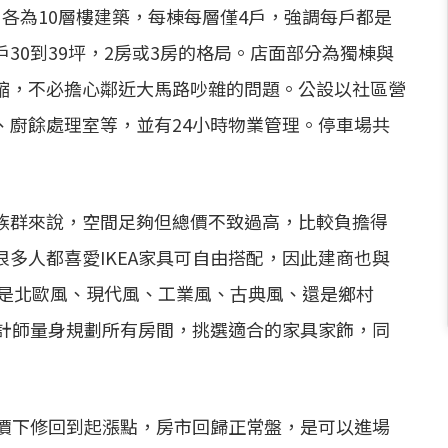
各為10層樓建築，每棟每層僅4戶，強調每戶都是
30到39坪，2房或3房的格局。店面部分為獨棟與
縮，不必擔心鄰近大馬路吵雜的問題。公設以社區營
、廚餘處理室等，並有24小時物業管理。停車場共
族群來說，空間足夠但總價不致過高，比較負擔得
多人都喜愛IKEA家具可自由搭配，因此建商也與
無論是北歐風、現代風、工業風、古典風、還是鄉村
設計師量身規劃所有房間，挑選適合的家具家飾，同
房價下修回到起漲點，房市回歸正常盤，是可以進場