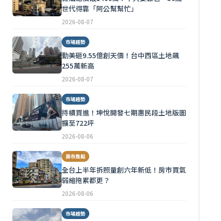
世代得靠「阿公幫幫忙」
2026-08-07
市場趨勢
勤美砸9.55億創天價！台中西區土地飆
255萬新高
2026-08-07
市場趨勢
持續買進！坤悅開發七期惠民段土地版圖
擴至722坪
2026-08-06
房市焦點
全台上半年拆照量創六年新低！房市買氣
弱縮拖累都更？
2026-08-06
市場趨勢