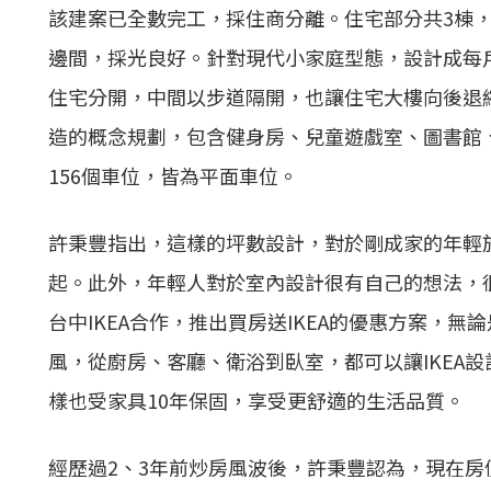
該建案已全數完工，採住商分離。住宅部分共3棟，
邊間，採光良好。針對現代小家庭型態，設計成每戶
住宅分開，中間以步道隔開，也讓住宅大樓向後退
造的概念規劃，包含健身房、兒童遊戲室、圖書館
156個車位，皆為平面車位。
許秉豐指出，這樣的坪數設計，對於剛成家的年輕
起。此外，年輕人對於室內設計很有自己的想法，很
台中IKEA合作，推出買房送IKEA的優惠方案，
風，從廚房、客廳、衛浴到臥室，都可以讓IKEA
樣也受家具10年保固，享受更舒適的生活品質。
經歷過2、3年前炒房風波後，許秉豐認為，現在