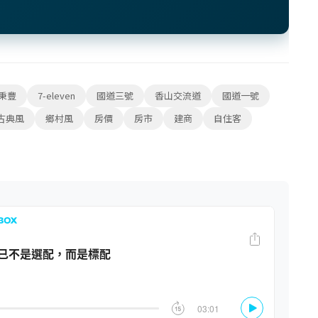
秉豐
7-eleven
國道三號
香山交流道
國道一號
古典風
鄉村風
房價
房市
建商
自住客