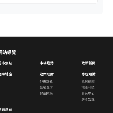
網站導覽
房市焦點
市場趨勢
政策新聞
國際地產
建案理財
專題知識
都更危老
私房觀點
金融理財
地產科技
建案開箱
影音中心
房產知識
熱銷建案