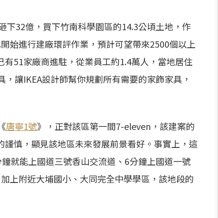
砸下32億，買下竹南科學園區的14.3公頃土地，作
開始進行建廠環評作業，預計可望帶來2500個以上
有51家廠商進駐，從業員工約1.4萬人，當地居住
具，讓IKEA設計師幫你規劃所有需要的家飾家具，
《
唐寧1號
》，正對該區第一間7-eleven，該建案的
了名的謹慎，顯見該地區未來發展前景看好。事實上，這
分鐘就能上國道三號香山交流道、6分鐘上國道一號
，加上附近大埔國小、大同完全中學學區，該地段的