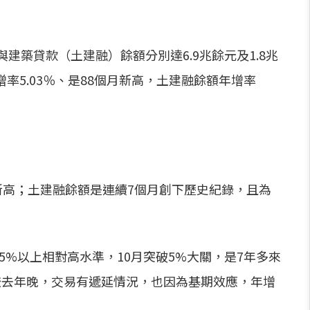
建築貸款（土建融）餘額分別達6.9兆餘元及1.8兆
5.03％、是88個月新高，土建融餘額年增率
新高；土建融餘額是連續7個月創下歷史紀錄，且為
5%以上相對高水準，10月突破5%大關，是7年多來
較去年晚，交易有遞延情況，也因為基期效應，年增