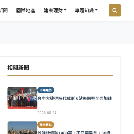
新聞
國際地產
建案理財
專題知識
相關新聞
市場趨勢
台中大捷運時代成形 6站聯開案全面加速
2026-08-07
房市焦點
首購總價破1400萬！不只要靠爸，30歲