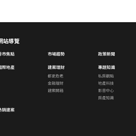
網站導覽
房市焦點
市場趨勢
政策新聞
國際地產
建案理財
專題知識
都更危老
私房觀點
金融理財
地產科技
建案開箱
影音中心
房產知識
熱銷建案