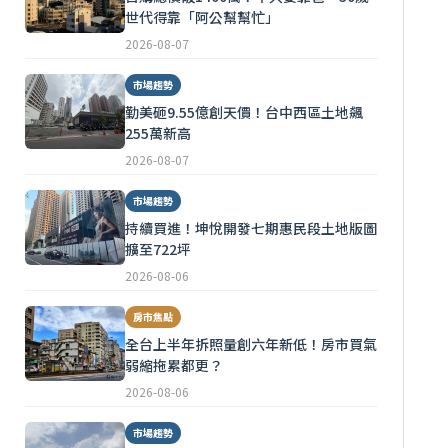
世代得靠「阿公幫幫忙」
2026-08-07
市場趨勢
勤美砸9.55億創天價！台中西區土地飆
255萬新高
2026-08-07
市場趨勢
持續買進！坤悅開發七期惠民段土地版圖
擴至722坪
2026-08-06
房市焦點
全台上半年拆照量創六年新低！房市買氣
弱縮拖累都更？
2026-08-06
市場趨勢