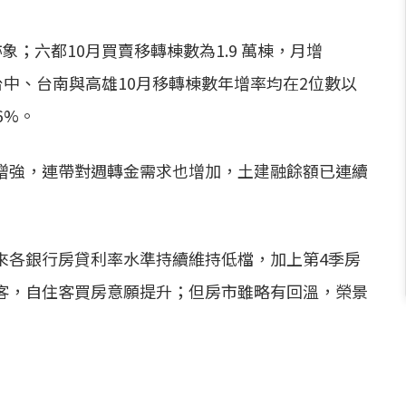
；六都10月買賣移轉棟數為1.9 萬棟，月增
、台中、台南與高雄10月移轉棟數年增率均在2位數以
6%。
增強，連帶對週轉金需求也增加，土建融餘額已連續
來各銀行房貸利率水準持續維持低檔，加上第4季房
客，自住客買房意願提升；但房市雖略有回溫，榮景