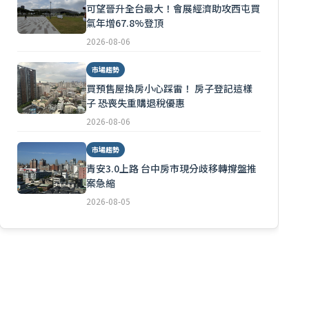
可望晉升全台最大！會展經濟助攻西屯買
氣年增67.8%登頂
2026-08-06
市場趨勢
買預售屋換房小心踩雷！ 房子登記這樣
子 恐喪失重購退稅優惠
2026-08-06
市場趨勢
青安3.0上路 台中房市現分歧移轉撐盤推
案急縮
2026-08-05