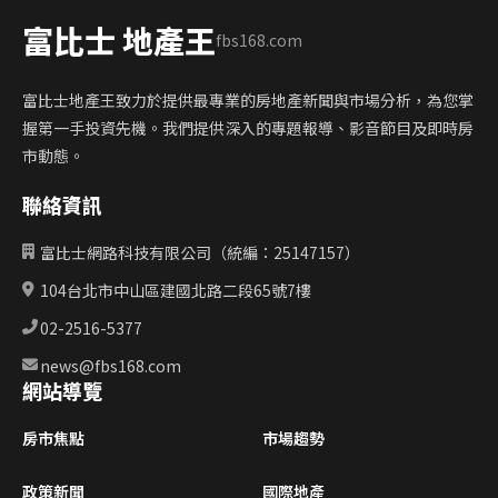
富比士 地產王
fbs168.com
富比士地產王致力於提供最專業的房地產新聞與市場分析，為您掌
握第一手投資先機。我們提供深入的專題報導、影音節目及即時房
市動態。
聯絡資訊
富比士網路科技有限公司（統編：25147157）
104台北市中山區建國北路二段65號7樓
02-2516-5377
news@fbs168.com
網站導覽
房市焦點
市場趨勢
政策新聞
國際地產