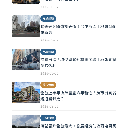
2026-08-07
市場趨勢
勤美砸9.55億創天價！台中西區土地飆255
萬新高
2026-08-07
市場趨勢
持續買進！坤悅開發七期惠民段土地版圖擴
至722坪
2026-08-06
房市焦點
全台上半年拆照量創六年新低！房市買氣弱
縮拖累都更？
2026-08-06
市場趨勢
可望晉升全台最大！會展經濟助攻西屯買氣