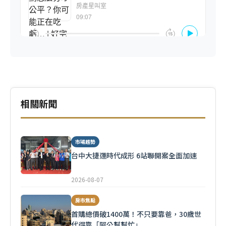
相關新聞
市場趨勢
台中大捷運時代成形 6站聯開案全面加速
2026-08-07
房市焦點
首購總價破1400萬！不只要靠爸，30歲世
代得靠「阿公幫幫忙」