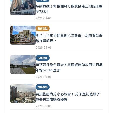
持續買進！坤悅開發七期惠民段土地版圖擴
至722坪
2026-08-06
房市焦點
全台上半年拆照量創六年新低！房市買氣弱
縮拖累都更？
2026-08-06
市場趨勢
可望晉升全台最大！會展經濟助攻西屯買氣
年增67.8%登頂
2026-08-06
市場趨勢
買預售屋換房小心踩雷！ 房子登記這樣子
恐喪失重購退稅優惠
2026-08-06