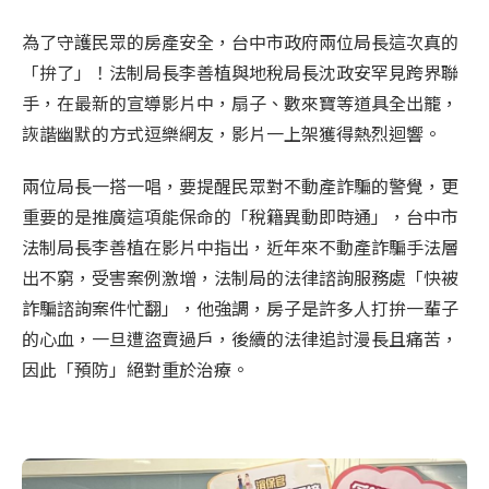
為了守護民眾的房產安全，台中市政府兩位局長這次真的
「拚了」！法制局長李善植與地稅局長沈政安罕見跨界聯
手，在最新的宣導影片中，扇子、數來寶等道具全出籠，
詼諧幽默的方式逗樂網友，影片一上架獲得熱烈迴響。
兩位局長一搭一唱，要提醒民眾對不動產詐騙的警覺，更
重要的是推廣這項能保命的「稅籍異動即時通」，台中市
法制局長李善植在影片中指出，近年來不動產詐騙手法層
出不窮，受害案例激增，法制局的法律諮詢服務處「快被
詐騙諮詢案件忙翻」，他強調，房子是許多人打拚一輩子
的心血，一旦遭盜賣過戶，後續的法律追討漫長且痛苦，
因此「預防」絕對重於治療。