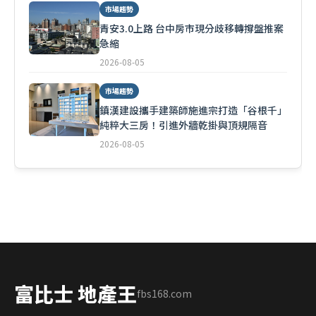
市場趨勢
青安3.0上路 台中房市現分歧移轉撐盤推案
急縮
2026-08-05
市場趨勢
鎮漢建設攜手建築師施進宗打造「谷根千」
純粹大三房！引進外牆乾掛與頂規隔音
2026-08-05
富比士 地產王
fbs168.com