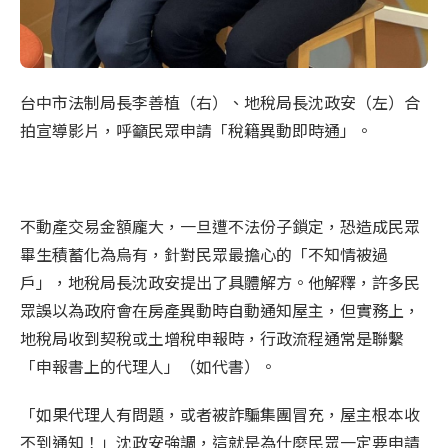
台中市法制局長李善植（右）、地稅局長沈政安（左）合
拍宣導影片，呼籲民眾申請「稅籍異動即時通」。
不動產交易金額龐大，一旦遭不法份子鎖定，恐造成民眾
畢生積蓄化為烏有，針對民眾最擔心的「不知情被過
戶」，地稅局長沈政安提出了具體解方。他解釋，許多民
眾誤以為政府會在房產異動時自動通知屋主，但實務上，
地稅局收到契稅或土增稅申報時，行政流程通常是聯繫
「申報書上的代理人」（如代書）。
「如果代理人有問題，或者被詐騙集團冒充，屋主根本收
不到通知！」沈政安強調，這就是為什麼民眾一定要申請