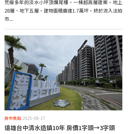
荒廢多年的淡水小坪頂爛尾樓，一棟超高層建案，地上
28層、地下五層，建物面積廣達1.7萬坪，終於流入法拍
市...
房市焦點
2025-08-27
遠雄台中清水造鎮10年 房價1字頭→3字頭