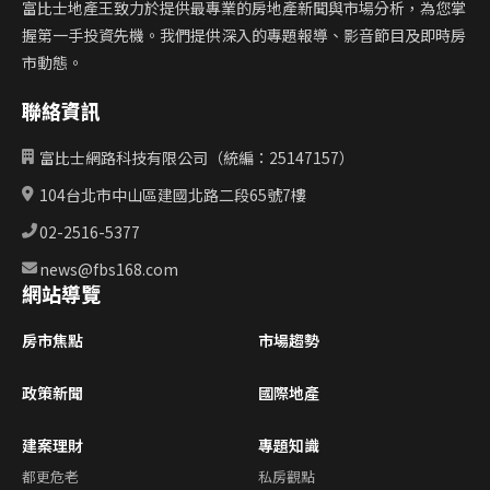
富比士地產王致力於提供最專業的房地產新聞與市場分析，為您掌
握第一手投資先機。我們提供深入的專題報導、影音節目及即時房
市動態。
聯絡資訊
富比士網路科技有限公司（統編：25147157）
104台北市中山區建國北路二段65號7樓
02-2516-5377
news@fbs168.com
網站導覽
房市焦點
市場趨勢
政策新聞
國際地產
建案理財
專題知識
都更危老
私房觀點