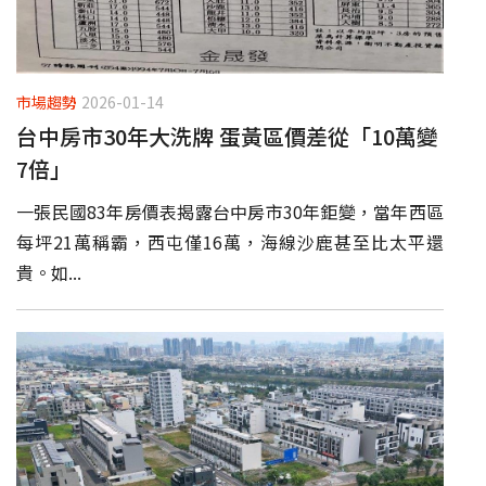
市場趨勢
2026-01-14
台中房市30年大洗牌 蛋黃區價差從「10萬變
7倍」
一張民國83年房價表揭露台中房市30年鉅變，當年西區
每坪21萬稱霸，西屯僅16萬，海線沙鹿甚至比太平還
貴。如...