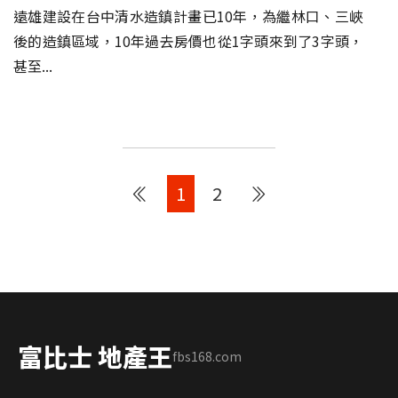
遠雄建設在台中清水造鎮計畫已10年，為繼林口、三峽
後的造鎮區域，10年過去房價也從1字頭來到了3字頭，
甚至...
1
2
富比士 地產王
fbs168.com