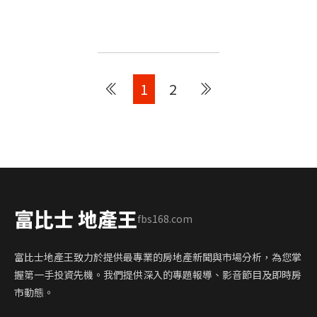
1
2
富比士 地產王
fbs168.com
富比士地產王致力於提供最專業的房地產新聞與市場分析，為您掌
握第一手投資先機。我們提供深入的專題報導、影音節目及即時房
市動態。