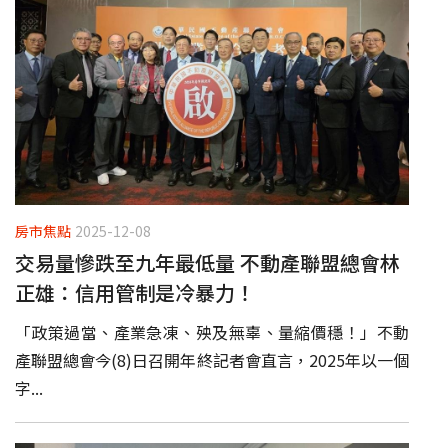
房市焦點
2025-12-08
交易量慘跌至九年最低量 不動產聯盟總會林
正雄：信用管制是冷暴力！
「政策過當、產業急凍、殃及無辜、量縮價穩！」不動
產聯盟總會今(8)日召開年終記者會直言，2025年以一個
字...