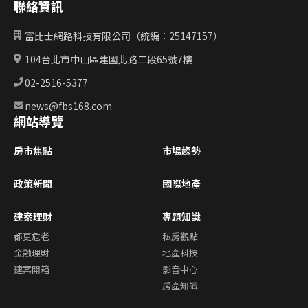
聯絡資訊
富比士網路科技有限公司（統編：25147157）
104台北市中山區建國北路二段65號7樓
02-2516-5377
news@fbs168.com
網站導覽
房市焦點
市場趨勢
政策新聞
國際地產
建案理財
專題知識
都更危老
私房觀點
金融理財
地產科技
建案開箱
影音中心
房產知識