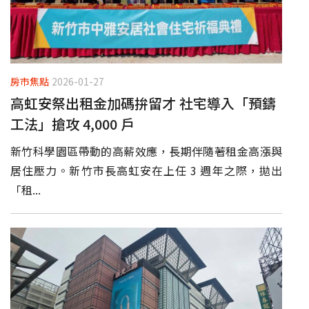
房市焦點
2026-01-27
高虹安祭出租金加碼拚留才 社宅導入「預鑄
工法」搶攻 4,000 戶
新竹科學園區帶動的高薪效應，長期伴隨著租金高漲與
居住壓力。新竹市長高虹安在上任 3 週年之際，拋出
「租...