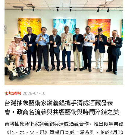
市場趨勢
2026-04-10
台灣抽象藝術家謝義錩攜手清威酒藏發表
會，政商名流參與共饗藝術與時間淬鍊之美
台灣抽象藝術家謝義錩與清威酒藏合作，推出限量典藏
《地・水・火・風》單桶日本威士忌系列，並於4月10