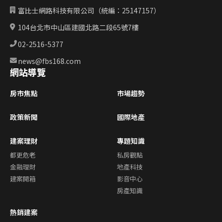
富比士網路科技有限公司（統編：25147157）
104台北市中山區建國北路二段65號7樓
02-2516-5377
news@fbs168.com
網站導覽
房市焦點
市場趨勢
政策新聞
國際地產
建案理財
專題知識
都更危老
私房觀點
金融理財
地產科技
建案開箱
影音中心
房產知識
熱銷建案