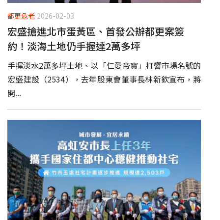
都更危老
2026-02-03
宏盛搶進北市蛋黃區、首發公辦都更案簽
約！淡海土地仍手握達2萬多坪
手握淡水2萬多坪土地、以「仁愛帝寶」打響市場名號的
宏盛建設（2534），去年股東會董事長林新欽宣布，將
開...