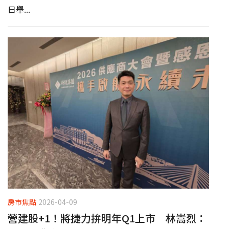
日舉...
房市焦點
2026-04-09
營建股+1！將捷力拚明年Q1上市 林嵩烈：