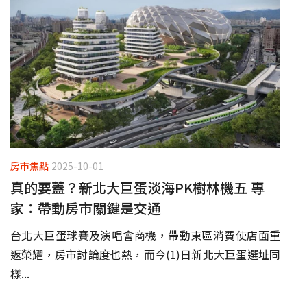
房市焦點
2025-10-01
真的要蓋？新北大巨蛋淡海PK樹林機五 專
家：帶動房市關鍵是交通
台北大巨蛋球賽及演唱會商機，帶動東區消費使店面重
返榮耀，房市討論度也熱，而今(1)日新北大巨蛋選址同
樣...