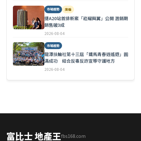
市場趨勢
廣編
捷A20站首排新案「崧耀興翼」公開 潛銷期
銷售破3成
2026-08-04
市場趨勢
龍潭扶輪社第十三屆「鐵馬青春逍遙遊」圓
滿成功 結合反毒反詐宣導守護地方
2026-08-04
富比士 地產王
fbs168.com