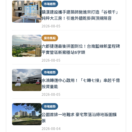
市場趨勢
鎮漢建設攜手建築師施進宗打造「谷根千」
純粹大三房！引進外牆乾掛與頂規隔音
2026-08-05
房市焦點
六都捷運最後拼圖到位！台南藍線新里程碑
平實營區新案穩站6字頭
2026-08-05
市場趨勢
水湳轉運中心啟用！「七轉七接」串起千億
投資量能
2026-08-05
市場趨勢
公園首排一地難求 豪宅聚落沿綠地版圖擴
張
2026-08-04