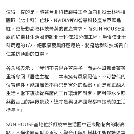
值得一提的是，隨著台北科技廊帶正全面向北投士林科技
園區（北士科）位移，NVIDIA等AI智慧科技產業巨頭進
駐，更帶動高階科技菁英的置產需求。而SUN HOUSE位
處的紅樹林生活圈距離北士科僅20分鐘車程，房價僅北士
科周邊的1/2，絕版景觀與紓壓環境，將是這群科技新貴自
住兼抗通膨的首選。
谷念勝表示：「我們不只是在蓋房子，而是在幫都會菁英
重新奪回『居住主權』。本案擁有風景絕佳、不可替代的
位置條件，能讓風景不再只是窗外的點綴，而是真正融入
生活。當下班後從高壓的工作環境回到家，面對淡水夕照
與觀音山的無限景致，這才是與世界國際都市接軌的生活
標準。」
SUN HOUSE基地位於紅樹林生活圈中正東路巷內的制高
點，不僅坐擁面對淡水河、觀音山與紅樹林生態保護區第