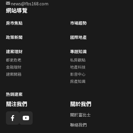
news@fbs168.com
網站導覽
房市焦點
市場趨勢
政策新聞
國際地產
建案理財
專題知識
都更危老
私房觀點
金融理財
地產科技
建案開箱
影音中心
房產知識
熱銷建案
關注我們
關於我們
關於富比士
聯絡我們