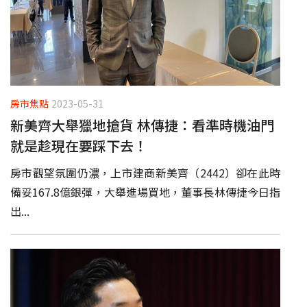
房市焦點
2023-05-31
新美齊大舉獵地搶貨 林傳捷：看準時機油門
就是趁現在要踩下去！
房市觀望氛圍仍濃，上市建商新美齊（2442）卻在此時
備妥167.8億銀彈，大舉進場買地，董事長林傳捷今日指
出...