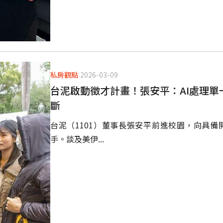
私房觀點
2026-03-09
台泥啟動徵才計畫！張安平：AI處理
斷
台泥（1101）董事長張安平前進校園，向具
手。談及美伊...