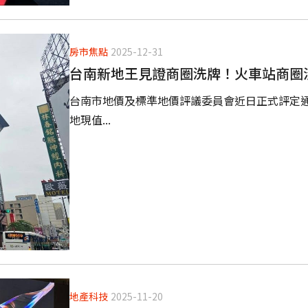
房市焦點
2025-12-31
台南新地王見證商圈洗牌！火車站商圈
台南市地價及標準地價評議委員會近日正式評定通過
地現值...
地產科技
2025-11-20