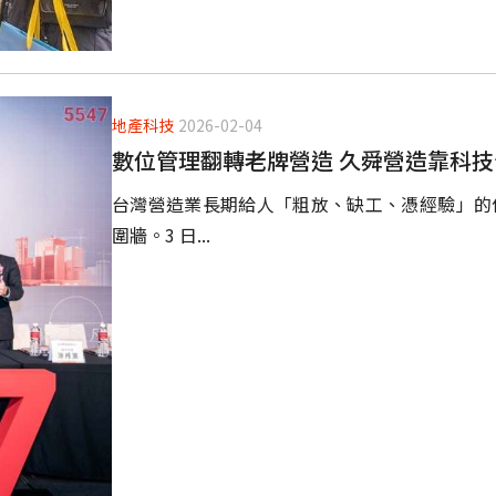
地產科技
2026-02-04
數位管理翻轉老牌營造 久舜營造靠科技卡
台灣營造業長期給人「粗放、缺工、憑經驗」的傳
圍牆。3 日...