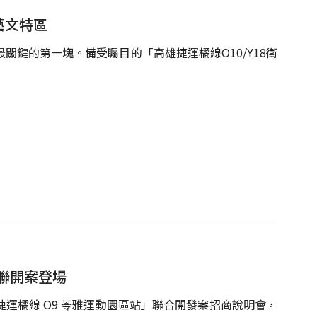
營藝文特區
關鍵的第一塊。備受矚目的「高雄捷運橘線O10/Y18衛
 聯開案登場
運橘線 O9 苓雅運動園區站」聯合開發案招商說明會，