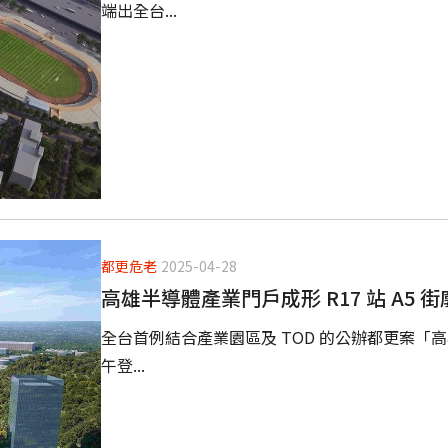
端出全台...
都更危老
2025-04-28
高雄半導體產業門戶成形 R17 站 A5 
全台首例結合產業園區及 TOD 的公辦都更案「高雄捷
午登...