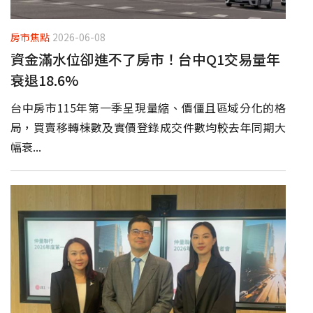
房市焦點
2026-06-08
資金滿水位卻進不了房市！台中Q1交易量年
衰退18.6%
台中房市115年第一季呈現量縮、價僵且區域分化的格
局，買賣移轉棟數及實價登錄成交件數均較去年同期大
幅衰...