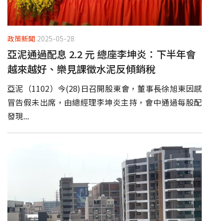
政策新聞
2025-05-28
亞泥通過配息 2.2 元 總座李坤炎：下半年會
越來越好、樂見課徵水泥反傾銷稅
亞泥（1102）今(28)日召開股東會，董事長徐旭東因感
冒告假未出席，由總經理李坤炎主持，會中通過每股配
發現...