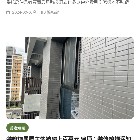
委託房仲業者買賣房屋時必須支付多少仲介費用？怎樣才不吃虧？
除了選擇有執照的房仲業者外，賣房或買房也要先問好仲介費用，
2024-09-05
FBS 編輯部
依內政部的規定檢視契約內容，才不會買賣房屋衍生相關紛爭及訴
訟。
房產知識
裝修爛尾屋主慘被騙上百萬元 律師：裝修蟑螂深知