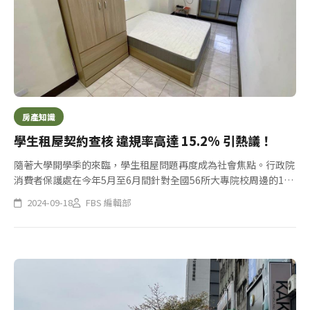
房產知識
學生租屋契約查核 違規率高達 15.2% 引熱議！
隨著大學開學季的來臨，學生租屋問題再度成為社會焦點。行政院
消費者保護處在今年5月至6月間針對全國56所大專院校周邊的100
份住宅租賃契約進行查核，結果顯示有228項次不符合「住宅租賃
2024-09-18
FBS 編輯部
定型化契約應記載及不得記載事項」的規定，整體不合格率高達
1...