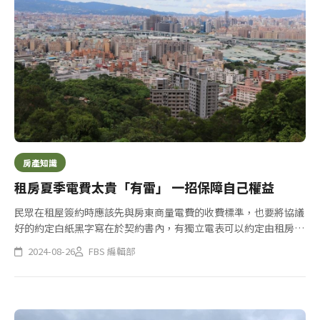
房產知識
租房夏季電費太貴「有雷」 一招保障自己權益
民眾在租屋簽約時應該先與房東商量電費的收費標準，也要將協議
好的約定白紙黑字寫在於契約書內，有獨立電表可以約定由租房的
民眾自行向台電繳納，但如果是租用雅房或套房者，雖然每個房間
2024-08-26
FBS 編輯部
有獨立分電表，但卻是各個房間及公共區域用電，例如水塔的抽水
馬達、電...