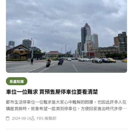
房產知識
車位一位難求 買預售屋停車位要看清楚
都市生活停車位一位難求是大家心中難解的困擾，也因此許多人在
購屋買房時，就會希望一起買到停車位，方便回家進出時代步停車
使用，但如果是中古屋及成屋，可以立即了解住戶大樓停車位使用
2024-08-16
FBS 編輯部
外，有人買了預售屋卻發現自己的車位靠邊超難停，氣得想退訂，
其實根據...