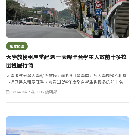
房產知識
大學放榜租屋季起跑 一表曝全台學生人數前十多校
園租屋行情
大學考試分發入學8/15放榜，面對9月開學季，各大學周邊的租屋
市場已進入租屋旺季。端看112學年度全台學生數最多的前十名大
專院校及其周邊住宅租金中位數開價發現，十所中就有6所周邊的
2024-08-26
FBS 編輯部
「獨立套房」網路待租物件的中位數，租金開價都破萬，台大附近
甚...