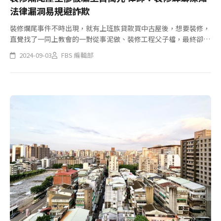
法律漏洞易規避詐欺
裝修爛尾事件不時出現，就有上班族貸款買中古屋後，想要裝修，
直覺找了一同上教會的一對從事泥做、裝修工程父子檔，最終卻被
不斷以缺工等理由藉故拖延，最終搞失蹤留下工程爛尾，而施工金
2024-09-03
FBS 編輯部
額更是高達350萬元。