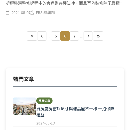
拆解裝潢整修過程中的會遇到各種法律，而且室內裝修除了靠牆的
頂天系統櫃的裝修，由於不是做為隔間使用，因此不用申請室裝審
2024-08-07
FBS 編輯部
查，其他大部分施工都要向直轄市、縣（市）主管建築機關或審查
機構
...
5
6
7
...
熱門文章
房產知識
買房廚房窗戶尺寸與樣品屋不一樣 一招保障
權益
2024-08-13