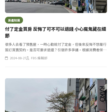
房產知識
付了定金買房 反悔了可不可以退錢 小心魔鬼藏在細
節
很多人去看了預售屋，一時心動就付了定金，但後來反悔不想履行
簽訂買賣契約，是否可要求退還？引發許多爭議，根據消費者保護
法規定，契約之審閱期間至少5天，但有許多銷售人員以話術在其
2024-08-27
FBS 編輯部
提供的定型化契約書記載，已確實了解契約無須審閱期，也因此契
約就生效...