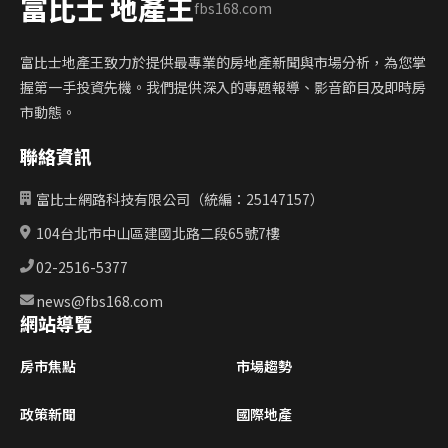
富比士 地產王
fbs168.com
富比士地產王致力於提供最專業的房地產新聞與市場分析，為您掌
握第一手投資先機。我們提供深入的專題報導、影音節目及即時房
市動態。
聯絡資訊
富比士網路科技有限公司（統編：25147157）
104台北市中山區建國北路二段65號7樓
02-2516-5377
news@fbs168.com
網站導覽
房市焦點
市場趨勢
政策新聞
國際地產